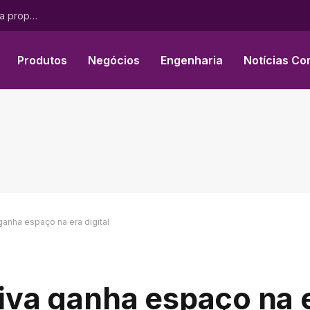
O programa Pink Changing Lives da Mary Kay® transforma propósito em impacto mensurável para mulheres em todo o mundo
Produtos
Negócios
Engenharia
Notícias Co
 ganha espaço na era digital
xiva ganha espaço na e