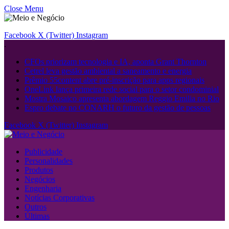
Close Menu
Facebook
X (Twitter)
Instagram
.
CFOs priorizam tecnologia e IA, aponta Grant Thornton
Cetrel leva gestão ambiental a saneamento e energia
Prêmio 55content abre pré-inscrição para apps regionais
OneLink lança primeira rede social para o setor condominial
Mostra Mosaico apresenta abordagem Reggio Emilia no Rio
Espro debate no CONARH o futuro da gestão de pessoas
Facebook
X (Twitter)
Instagram
Publicidade
Personalidades
Produtos
Negócios
Engenharia
Notícias Corporativas
Outros
Últimas