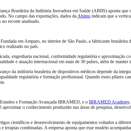
iança Brasileira da Indústria Inovadora em Saúde (ABIIS) aponta que
íodo. No campo das exportações, dados da
Abimo
indicam que a vertica
 no recorte analisado.
Fundada em Amparo, no interior de São Paulo, a fabricante brasileira 
co realizado no país.
aplicada, engenharia nacional, conformidade regulatória e aproximação c
alidade e atuação internacional em mais de 30 países, além de manter ini
ço da indústria brasileira de dispositivos médicos depende da integra
 qualidade regulatória e formação profissional. Quando esses pilares c
ma.
e Estudos e Formação Avançada IBRAMED, e o
IBRAMED Academy
, é aproximar o conhecimento produzido nas áreas de pesquisa, desenvolv
gos científicos e desenvolvimento de equipamentos voltados a diferent
lasma e terapias combinadas. A empresa aponta que esse modelo acompan