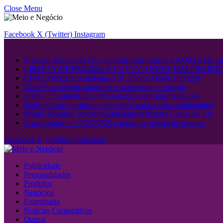
Close Menu
Facebook
X (Twitter)
Instagram
.
Tribunal Arbitral da CCI concede indenização à AOP Health 
LIBERTY NETWORKS E CANTV ANUNCIAM PROJETO
CFOs priorizam tecnologia e IA, aponta Grant Thornton
Cetrel leva gestão ambiental a saneamento e energia
Prêmio 55content abre pré-inscrição para apps regionais
OneLink lança primeira rede social para o setor condominial
Mostra Mosaico apresenta abordagem Reggio Emilia no Rio
Espro debate no CONARH o futuro da gestão de pessoas
Facebook
X (Twitter)
Instagram
Publicidade
Personalidades
Produtos
Negócios
Engenharia
Notícias Corporativas
Outros