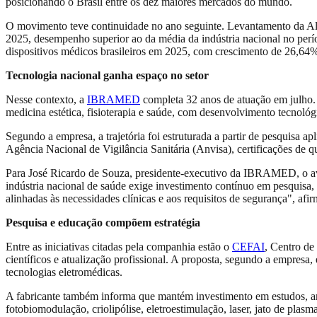
posicionando o Brasil entre os dez maiores mercados do mundo.
O movimento teve continuidade no ano seguinte. Levantamento da Al
2025, desempenho superior ao da média da indústria nacional no per
dispositivos médicos brasileiros em 2025, com crescimento de 26,64%
Tecnologia nacional ganha espaço no setor
Nesse contexto, a
IBRAMED
completa 32 anos de atuação em julho. 
medicina estética, fisioterapia e saúde, com desenvolvimento tecnológi
Segundo a empresa, a trajetória foi estruturada a partir de pesquisa 
Agência Nacional de Vigilância Sanitária (Anvisa), certificações de qu
Para José Ricardo de Souza, presidente-executivo da IBRAMED, o avan
indústria nacional de saúde exige investimento contínuo em pesquisa,
alinhadas às necessidades clínicas e aos requisitos de segurança", afir
Pesquisa e educação compõem estratégia
Entre as iniciativas citadas pela companhia estão o
CEFAI
, Centro d
científicos e atualização profissional. A proposta, segundo a empresa
tecnologias eletromédicas.
A fabricante também informa que mantém investimento em estudos, arti
fotobiomodulação, criolipólise, eletroestimulação, laser, jato de p