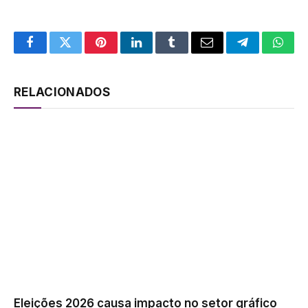
Facebook
Twitter
Pinterest
LinkedIn
Tumblr
Email
Telegram
What
RELACIONADOS
Eleições 2026 causa impacto no setor gráfico