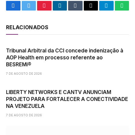
Facebook
Twitter
Pinterest
LinkedIn
Tumblr
Email
Telegram
What
RELACIONADOS
Tribunal Arbitral da CCI concede indenização à
AOP Health em processo referente ao
BESREMi®
7 DE AGOSTO DE 2026
LIBERTY NETWORKS E CANTV ANUNCIAM
PROJETO PARA FORTALECER A CONECTIVIDADE
NA VENEZUELA
7 DE AGOSTO DE 2026