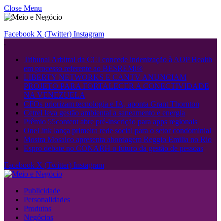
Close Menu
Facebook
X (Twitter)
Instagram
.
Tribunal Arbitral da CCI concede indenização à AOP Health
em processo referente ao BESREMi®
LIBERTY NETWORKS E CANTV ANUNCIAM
PROJETO PARA FORTALECER A CONECTIVIDADE
NA VENEZUELA
CFOs priorizam tecnologia e IA, aponta Grant Thornton
Cetrel leva gestão ambiental a saneamento e energia
Prêmio 55content abre pré-inscrição para apps regionais
OneLink lança primeira rede social para o setor condominial
Mostra Mosaico apresenta abordagem Reggio Emilia no Rio
Espro debate no CONARH o futuro da gestão de pessoas
Facebook
X (Twitter)
Instagram
Publicidade
Personalidades
Produtos
Negócios