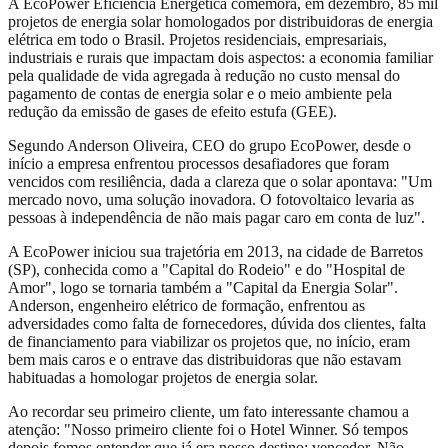
A EcoPower Eficiência Energética comemora, em dezembro, 85 mil
projetos de energia solar homologados por distribuidoras de energia
elétrica em todo o Brasil. Projetos residenciais, empresariais,
industriais e rurais que impactam dois aspectos: a economia familiar
pela qualidade de vida agregada à redução no custo mensal do
pagamento de contas de energia solar e o meio ambiente pela
redução da emissão de gases de efeito estufa (GEE).
Segundo Anderson Oliveira, CEO do grupo EcoPower, desde o
início a empresa enfrentou processos desafiadores que foram
vencidos com resiliência, dada a clareza que o solar apontava: "Um
mercado novo, uma solução inovadora. O fotovoltaico levaria as
pessoas à independência de não mais pagar caro em conta de luz".
A EcoPower iniciou sua trajetória em 2013, na cidade de Barretos
(SP), conhecida como a "Capital do Rodeio" e do "Hospital de
Amor", logo se tornaria também a "Capital da Energia Solar".
Anderson, engenheiro elétrico de formação, enfrentou as
adversidades como falta de fornecedores, dúvida dos clientes, falta
de financiamento para viabilizar os projetos que, no início, eram
bem mais caros e o entrave das distribuidoras que não estavam
habituadas a homologar projetos de energia solar.
Ao recordar seu primeiro cliente, um fato interessante chamou a
atenção: "Nosso primeiro cliente foi o Hotel Winner. Só tempos
depois fomos entender que já era nosso destino: vencedor. Não