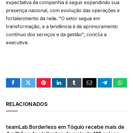
expectativa da companhia é seguir expandindo sua
presença nacional, com evolução das operações e
fortalecimento da rede. "O setor segue em
transformação, e a tendência é de aprimoramento
contínuo dos serviços e da gestão", conclui a
executiva.
Facebook
Twitter
Pinterest
LinkedIn
Tumblr
Email
Telegram
What
RELACIONADOS
teamLab Borderless em Tóquio recebe mais de