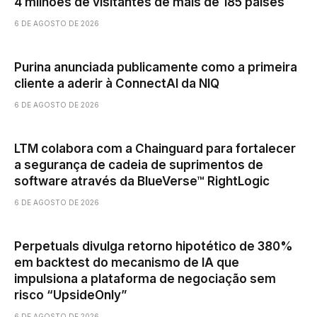
4 milhões de visitantes de mais de 185 países
6 DE AGOSTO DE 2026
Purina anunciada publicamente como a primeira
cliente a aderir à ConnectAI da NIQ
6 DE AGOSTO DE 2026
LTM colabora com a Chainguard para fortalecer
a segurança de cadeia de suprimentos de
software através da BlueVerse™ RightLogic
6 DE AGOSTO DE 2026
Perpetuals divulga retorno hipotético de 380%
em backtest do mecanismo de IA que
impulsiona a plataforma de negociação sem
risco “UpsideOnly”
6 DE AGOSTO DE 2026