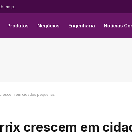
Tribunal Arbitral da CCI concede indenização à AOP Health em processo referente ao BESREMi®
Produtos
Negócios
Engenharia
Notícias Co
x crescem em cidades pequenas
rrix crescem em cida