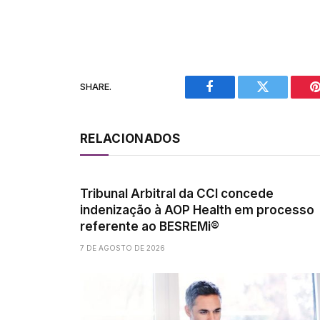
SHARE.
Facebook
Twitter
P
RELACIONADOS
Tribunal Arbitral da CCI concede
indenização à AOP Health em processo
referente ao BESREMi®
7 DE AGOSTO DE 2026