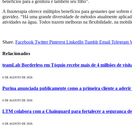
benefícios para a genitora e também seu filho”.
A fisioterapia oferece múltiplos benefícios para gestantes que sofrem
gravidez. “Há uma grande diversidade de métodos atualmente aplicados
atividades na água. Todos trazem melhoras na flexibilidade, na mobili
Share.
Facebook
Twitter
Pinterest
LinkedIn
Tumblr
Email
Telegram
Relacionados
teamLab Borderless em Tóquio recebe mais de 4 milhões de visita
6 DE AGOSTO DE 2026
Purina anunciada publicamente como a primeira cliente a aderi
6 DE AGOSTO DE 2026
LTM colabora com a Chainguard para fortalecer a segurança de
6 DE AGOSTO DE 2026