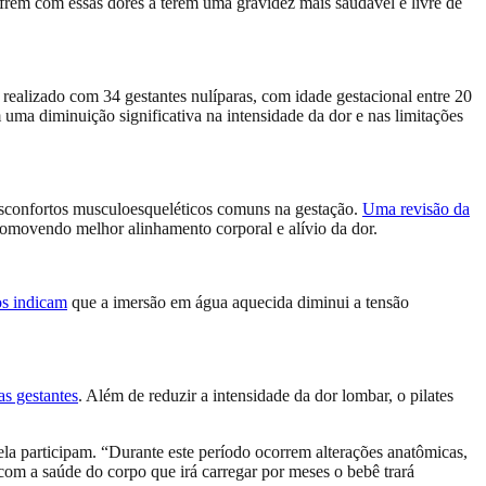
frem com essas dores a terem uma gravidez mais saudável e livre de
realizado com 34 gestantes nulíparas, com idade gestacional entre 20
ma diminuição significativa na intensidade da dor e nas limitações
 desconfortos musculoesqueléticos comuns na gestação.
Uma revisão da
romovendo melhor alinhamento corporal e alívio da dor.
s indicam
que a imersão em água aquecida diminui a tensão
as gestantes
. Além de reduzir a intensidade da dor lombar, o pilates
ela participam. “Durante este período ocorrem alterações anatômicas,
 com a saúde do corpo que irá carregar por meses o bebê trará