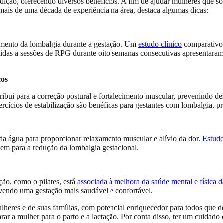
dição, oferecendo diversos benefícios. A fim de ajudar mulheres que so
 mais de uma década de experiência na área, destaca algumas dicas:
amento da lombalgia durante a gestação. Um
estudo clínico
comparativo 
das a sessões de RPG durante oito semanas consecutivas apresentaram u
cos
ntribui para a correção postural e fortalecimento muscular, prevenindo
rcícios de estabilização são benéficas para gestantes com lombalgia, p
as da água para proporcionar relaxamento muscular e alívio da dor.
Estudo
buem para a redução da lombalgia gestacional.
ação, como o pilates, está
associada à melhora da saúde mental e física d
ovendo uma gestação mais saudável e confortável.
ulheres e de suas famílias, com potencial enriquecedor para todos que d
rar a mulher para o parto e a lactação. Por conta disso, ter um cuidado