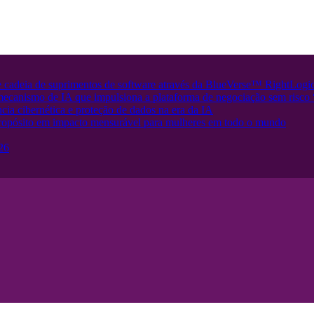
e cadeia de suprimentos de software através da BlueVerse™ RightLogi
 mecanismo de IA que impulsiona a plataforma de negociação sem risc
cia cibernética e proteção de dados na era da IA
opósito em impacto mensurável para mulheres em todo o mundo
26