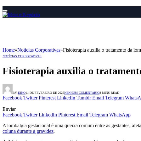
Home
»
Notícias Corporativas
»
Fisioterapia auxilia o tratamento da lo
NOTÍCIAS CORPORATIVAS
Fisioterapia auxilia o tratament
BY
DINO
11 DE FEVEREIRO DE 2025
NENHUM COMENTÁRIO
3 MINS READ
Facebook
Twitter
Pinterest
LinkedIn
Tumblr
Email
Telegram
WhatsA
Enviar
Facebook
Twitter
LinkedIn
Pinterest
Email
Telegram
WhatsApp
A lombalgia gestacional é uma queixa comum entre as gestantes, afe
coluna durante a gravidez
.