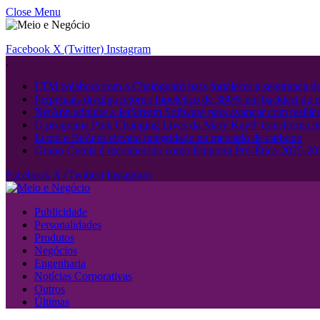
Close Menu
Facebook
X (Twitter)
Instagram
.
LTM colabora com a Chainguard para fortalecer a segurança d
Perpetuals divulga retorno hipotético de 380% em backtest do
NetApp adquire a JetStream Software para avançar com resiliên
O programa Pink Changing Lives da Mary Kay® transforma pr
Ecora e BeZero elevam integridade no mercado de carbono
Grupo Cyrela é reconhecido como Empresa Pró-Ética 2025-20
Facebook
X (Twitter)
Instagram
Publicidade
Personalidades
Produtos
Negócios
Engenharia
Notícias Corporativas
Outros
Últimas