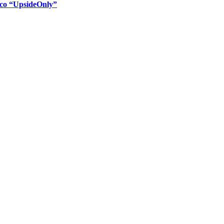
isco “UpsideOnly”