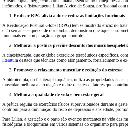
A fisioterapia emerge como uma aliada essencial no manejo dessa con
incômodos, a fisioterapeuta Lílian Alvico de Souza, profissional com
Praticar RPG alivia a dor e reduz as limitações funcionais
A Reeducação Postural Global (RPG) tem se mostrado eficaz no trat
e 25 semanas e queixa de dor lombar, demonstrou que aquelas submeti
funcionais em comparação ao grupo controle.
Melhorar a postura previne desconfortos musculoesqueléti
A cinesioterapia, que engloba exercícios terapêuticos específicos, co
literatura
destaca que técnicas como alongamento, fortalecimento e exe
Promover o relaxamento muscular e redução do estresse
A hidroterapia, ou fisioterapia aquática, utiliza as propriedades físic
muscular, melhora a circulação e reduz o estresse, fatores que contri
Melhora a qualidade de vida e bem-estar geral
A prática regular de exercícios físicos supervisionados durante a gest
contribui para a diminuição do risco de depressão e ansiedade, prom
Para Lílian, a gestação e o parto são eventos marcantes na vida das m
fisiológicas e bioquímicas em vários sistemas do organismo para prepa