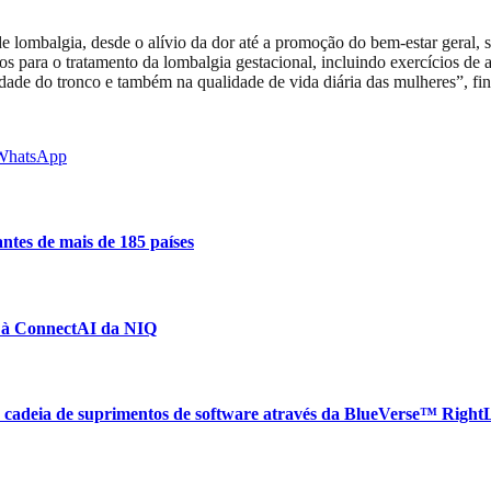
 de lombalgia, desde o alívio da dor até a promoção do bem-estar geral,
 para o tratamento da lombalgia gestacional, incluindo exercícios de a
dade do tronco e também na qualidade de vida diária das mulheres”, final
WhatsApp
ntes de mais de 185 países
r à ConnectAI da NIQ
 cadeia de suprimentos de software através da BlueVerse™ Right