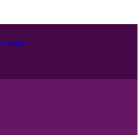
c
o “UpsideOnly”