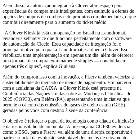
Além disso, a automação integrada à Clover abre espaço para
experiências de compra mais inteligentes, com estímulo a ofertas de
opções de compras de combos e de produtos complementares, o que
contribui diretamente para o aumento do ticket médio.
“A Clover Kiosk já está em operação no Brasil na Laundromat,
lavanderia self-service que funciona perfeitamente com o software
de automação da Cicclo. Essa capacidade de integração foi o
principal motivo pelo qual a Laundromat escolheu a Clover. Isso
viabilizou uma implementação em apenas um dia, além de oferecer
uma jornada de compra extremamente simples — concluída em
apenas três cliques”, explica Giuliana.
Além do compromisso com a inovação, a Fiserv também valoriza a
sustentabilidade do mercado de meios de pagamento. Em parceria
com a azulzinha da CAIXA, a Clover Kiosk está presente na
Conferência das Nações Unidas sobre as Mudanças Climáticas de
2025 (COP30), em Belém (PA), apresentando uma iniciativa que
permite o cálculo das emissões de gases de efeito estufa (GEE)
geradas pelos voos com destino à sede da conferência.
O objetivo é reforçar o papel da tecnologia como aliada da inclusão
e da responsabilidade ambiental. A presença na COP30 evidencia
como o ESG, para a Fiserv, vai além de uma diretriz corporativa: é
parte essencial da evolução sustentável dos meios de pagamento.