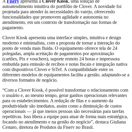
A
Fiserv
apresenta a
Clover Kiosk
, uma solução de
autoatendimento intuitiva do portfólio de Clover. A novidade foi
projetada para atender às necessidades do varejo, oferecendo
funcionalidades que promovem agilidade e autonomia no
atendimento, em um contexto de transformação nas formas de
pagamento.
Clover Kiosk apresenta uma interface simples, intuitiva e design
moderno e minimalista, com a proposta de tornar a interação do
ponto de venda mais fluida. O equipamento oferece tela de 24
polegadas, ampla aceitação de pagamentos por aproximação
(cartões, Pix e vouchers), suporte remoto 24 horas e impressora
embutida para emissão de recibos e notas fiscais e integração nativa
com dispositivos Clover e SiTef. A compatibilidade entre os
diferentes modelos de equipamentos facilita a gestão, adaptando-se a
diversos formatos de negócio.
“Com a Clover Kiosk, é possível transformar o relacionamento com
o usuário e, ao mesmo tempo, gerar ganhos operacionais relevantes
para os estabelecimentos. A redução de filas e o aumento da
produtividade são imediatos, assim como a diminuição de custos
operacionais — já que menos pessoas são necessárias para tarefas
repetitivas. Isso libera a equipe para atuar de forma mais estratégica,
focando no atendimento e na gestão do negócio”, destaca Giuliana
Cestaro, diretora de Produtos da Fiserv no Brasil.