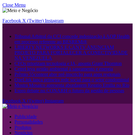
Close Menu
Facebook
X (Twitter)
Instagram
.
Tribunal Arbitral da CCI concede indenização à AOP Health
em processo referente ao BESREMi®
LIBERTY NETWORKS E CANTV ANUNCIAM
PROJETO PARA FORTALECER A CONECTIVIDADE
NA VENEZUELA
CFOs priorizam tecnologia e IA, aponta Grant Thornton
Cetrel leva gestão ambiental a saneamento e energia
Prêmio 55content abre pré-inscrição para apps regionais
OneLink lança primeira rede social para o setor condominial
Mostra Mosaico apresenta abordagem Reggio Emilia no Rio
Espro debate no CONARH o futuro da gestão de pessoas
Facebook
X (Twitter)
Instagram
Publicidade
Personalidades
Produtos
Negócios