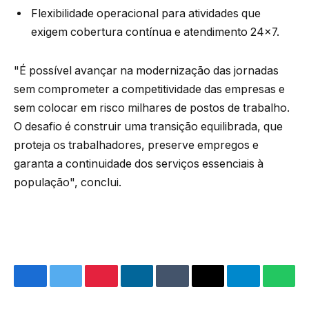
Flexibilidade operacional para atividades que
exigem cobertura contínua e atendimento 24×7.
"É possível avançar na modernização das jornadas
sem comprometer a competitividade das empresas e
sem colocar em risco milhares de postos de trabalho.
O desafio é construir uma transição equilibrada, que
proteja os trabalhadores, preserve empregos e
garanta a continuidade dos serviços essenciais à
população", conclui.
Facebook
Twitter
Pinterest
LinkedIn
Tumblr
Email
Telegram
What