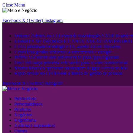
Close Menu
Facebook
X (Twitter)
Instagram
.
Tribunal Arbitral da CCI concede indenização à AOP Health 
LIBERTY NETWORKS E CANTV ANUNCIAM PROJETO
CFOs priorizam tecnologia e IA, aponta Grant Thornton
Cetrel leva gestão ambiental a saneamento e energia
Prêmio 55content abre pré-inscrição para apps regionais
OneLink lança primeira rede social para o setor condominial
Mostra Mosaico apresenta abordagem Reggio Emilia no Rio
Espro debate no CONARH o futuro da gestão de pessoas
Facebook
X (Twitter)
Instagram
Publicidade
Personalidades
Produtos
Negócios
Engenharia
Notícias Corporativas
Outros