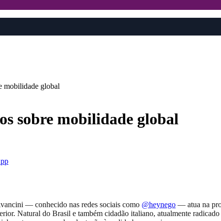
re mobilidade global
ros sobre mobilidade global
pp
e Avancini — conhecido nas redes sociais como
@heynego
— atua na prod
rior. Natural do Brasil e também cidadão italiano, atualmente radicado n