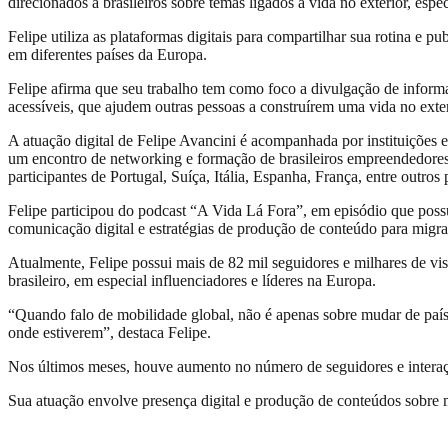
direcionados a brasileiros sobre temas ligados à vida no exterior, esp
Felipe utiliza as plataformas digitais para compartilhar sua rotina e 
em diferentes países da Europa.
Felipe afirma que seu trabalho tem como foco a divulgação de informa
acessíveis, que ajudem outras pessoas a construírem uma vida no exte
A atuação digital de Felipe Avancini é acompanhada por instituições e
um encontro de networking e formação de brasileiros empreendedores
participantes de Portugal, Suíça, Itália, Espanha, França, entre outros 
Felipe participou do podcast “A Vida Lá Fora”, em episódio que possui 
comunicação digital e estratégias de produção de conteúdo para migran
Atualmente, Felipe possui mais de 82 mil seguidores e milhares de vi
brasileiro, em especial influenciadores e líderes na Europa.
“Quando falo de mobilidade global, não é apenas sobre mudar de paí
onde estiverem”, destaca Felipe.
Nos últimos meses, houve aumento no número de seguidores e interaçõe
Sua atuação envolve presença digital e produção de conteúdos sobre 