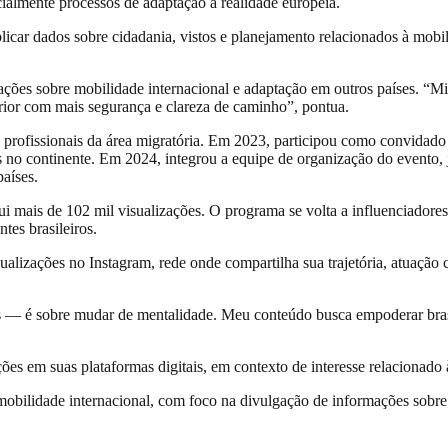
ecialmente processos de adaptação à realidade europeia.
publicar dados sobre cidadania, vistos e planejamento relacionados à mobi
ções sobre mobilidade internacional e adaptação em outros países. “Mi
rior com mais segurança e clareza de caminho”, pontua.
 profissionais da área migratória. Em 2023, participou como convidado d
 no continente. Em 2024, integrou a equipe de organização do evento,
países.
mais de 102 mil visualizações. O programa se volta a influenciadores e l
tes brasileiros.
sualizações no Instagram, rede onde compartilha sua trajetória, atuaç
s — é sobre mudar de mentalidade. Meu conteúdo busca empoderar brasi
s em suas plataformas digitais, em contexto de interesse relacionado à
mobilidade internacional, com foco na divulgação de informações sobre 