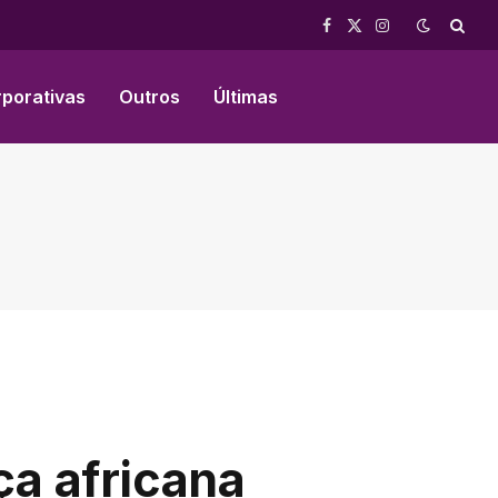
Facebook
X
Instagram
(Twitter)
rporativas
Outros
Últimas
ça africana