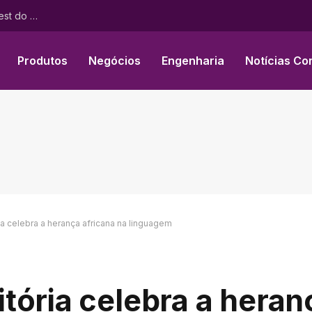
Perpetuals divulga retorno hipotético de 380% em backtest do mecanismo de IA que impulsiona a plataforma de negociação sem risco “UpsideOnly”
Produtos
Negócios
Engenharia
Notícias Co
a celebra a herança africana na linguagem
tória celebra a heran