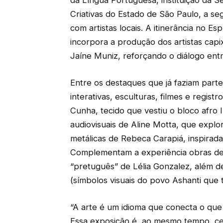
da Língua Portuguesa, instituição da S
Criativas do Estado de São Paulo, a se
com artistas locais. A itinerância no Es
incorpora a produção dos artistas capix
Jaíne Muniz, reforçando o diálogo ent
Entre os destaques que já faziam part
interativas, esculturas, filmes e regist
Cunha, tecido que vestiu o bloco afro I
audiovisuais de Aline Motta, que explor
metálicas de Rebeca Carapiá, inspirad
Complementam a experiência obras de
“pretuguês” de Lélia Gonzalez, além d
(símbolos visuais do povo Ashanti que
“A arte é um idioma que conecta o que f
Essa exposição é, ao mesmo tempo, ce