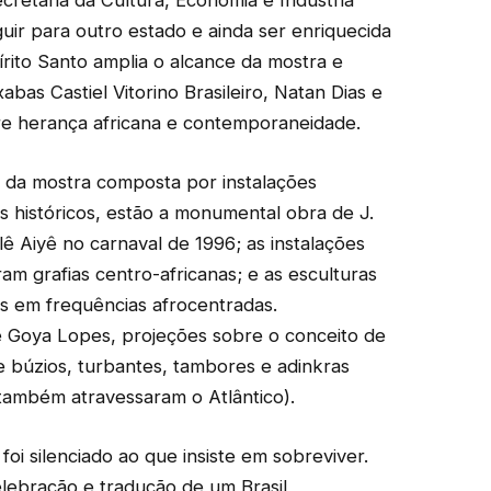
ecretaria da Cultura, Economia e Indústria
guir para outro estado e ainda ser enriquecida
pírito Santo amplia o alcance da mostra e
abas Castiel Vitorino Brasileiro, Natan Dias e
re herança africana e contemporaneidade.
e da mostra composta por instalações
ros históricos, estão a monumental obra de J.
lê Aiyê no carnaval de 1996; as instalações
am grafias centro-africanas; e as esculturas
as em frequências afrocentradas.
 Goya Lopes, projeções sobre o conceito de
e búzios, turbantes, tambores e adinkras
 também atravessaram o Atlântico).
oi silenciado ao que insiste em sobreviver.
lebração e tradução de um Brasil