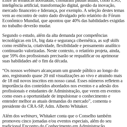
Entre as temáticas abordadas, constaram pautas atuais, como ESG,
inteligência artificial, transformação digital, gestão da inovação,
mercado financeiro e liderança, por exemplo. A seleção destes temas
vem ao encontro de outro dado divulgado pelo relatório do Fórum
Econômico Mundial, que apontou que 40% das habilidades exigidas
no trabalho deverão mudar.
Segundo o estudo, além da alta demanda por competências
tecnológicas em IA, big data e segurança cibernética, as
soft skills
como resiliência, criatividade, flexibilidade e pensamento analítico
continuarão valorizadas. Neste contexto, o relatório projeta, ainda,
que 59% dos profissionais precisarão se requalificar ou aprimorar
suas habilidades até o fim da década.
“Os nossos
webinars
alcançaram um grande público ao longo do
ano, registrando quase 20 mil visualizações ao vivo e atraindo mais
de 18 mil novos inscritos em nosso canal. Esses números refletem a
importância dos conteúdos abordados nos eventos e a adesão dos
profissionais e estudantes de Administração, que veem em eventos
como esses a oportunidade de impulsionar o conhecimento e
entender melhor as atuais demandas do mercado”, comenta o
presidente do CRA-SP, Adm. Alberto Whitaker.
Além dos
webinars,
Whitaker conta que o Conselho também
promoveu cinco jornadas e/ou eventos especiais, além do seu
tradicional Encontro do Conhecimento em Administração