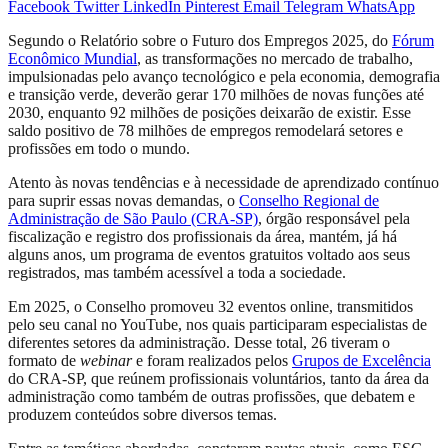
Facebook
Twitter
LinkedIn
Pinterest
Email
Telegram
WhatsApp
Segundo o Relatório sobre o Futuro dos Empregos 2025, do
Fórum
Econômico Mundial
, as transformações no mercado de trabalho,
impulsionadas pelo avanço tecnológico e pela economia, demografia
e transição verde, deverão gerar 170 milhões de novas funções até
2030, enquanto 92 milhões de posições deixarão de existir. Esse
saldo positivo de 78 milhões de empregos remodelará setores e
profissões em todo o mundo.
Atento às novas tendências e à necessidade de aprendizado contínuo
para suprir essas novas demandas, o
Conselho Regional de
Administração de São Paulo (CRA-SP)
, órgão responsável pela
fiscalização e registro dos profissionais da área, mantém, já há
alguns anos, um programa de eventos gratuitos voltado aos seus
registrados, mas também acessível a toda a sociedade.
Em 2025, o Conselho promoveu 32 eventos online, transmitidos
pelo seu canal no YouTube, nos quais participaram especialistas de
diferentes setores da administração. Desse total, 26 tiveram o
formato de
webinar
e foram realizados pelos
Grupos de Excelência
do CRA-SP, que reúnem profissionais voluntários, tanto da área da
administração como também de outras profissões, que debatem e
produzem conteúdos sobre diversos temas.