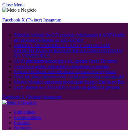
Close Menu
Facebook
X (Twitter)
Instagram
.
Tribunal Arbitral da CCI concede indenização à AOP Health
em processo referente ao BESREMi®
LIBERTY NETWORKS E CANTV ANUNCIAM
PROJETO PARA FORTALECER A CONECTIVIDADE
NA VENEZUELA
CFOs priorizam tecnologia e IA, aponta Grant Thornton
Cetrel leva gestão ambiental a saneamento e energia
Prêmio 55content abre pré-inscrição para apps regionais
OneLink lança primeira rede social para o setor condominial
Mostra Mosaico apresenta abordagem Reggio Emilia no Rio
Espro debate no CONARH o futuro da gestão de pessoas
Facebook
X (Twitter)
Instagram
Publicidade
Personalidades
Produtos
Negócios