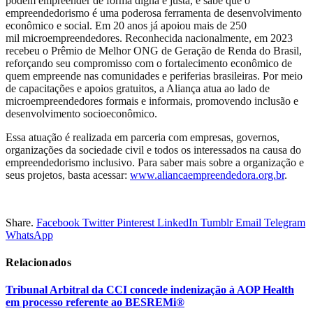
podem empreender de forma digna e justa, e sabe que o
empreendedorismo é uma poderosa ferramenta de desenvolvimento
econômico e social. Em 20 anos já apoiou mais de 250
mil microempreendedores. Reconhecida nacionalmente, em 2023
recebeu o Prêmio de Melhor ONG de Geração de Renda do Brasil,
reforçando seu compromisso com o fortalecimento econômico de
quem empreende nas comunidades e periferias brasileiras. Por meio
de capacitações e apoios gratuitos, a Aliança atua ao lado de
microempreendedores formais e informais, promovendo inclusão e
desenvolvimento socioeconômico.
Essa atuação é realizada em parceria com empresas, governos,
organizações da sociedade civil e todos os interessados na causa do
empreendedorismo inclusivo. Para saber mais sobre a organização e
seus projetos, basta acessar:
www.aliancaempreendedora.org.
br
.
Share.
Facebook
Twitter
Pinterest
LinkedIn
Tumblr
Email
Telegram
WhatsApp
Relacionados
Tribunal Arbitral da CCI concede indenização à AOP Health
em processo referente ao BESREMi®