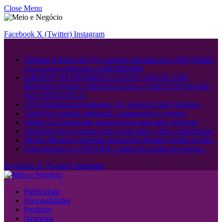
Close Menu
Facebook
X (Twitter)
Instagram
.
Tribunal Arbitral da CCI concede indenização à AOP Health
em processo referente ao BESREMi®
LIBERTY NETWORKS E CANTV ANUNCIAM
PROJETO PARA FORTALECER A CONECTIVIDADE
NA VENEZUELA
CFOs priorizam tecnologia e IA, aponta Grant Thornton
Cetrel leva gestão ambiental a saneamento e energia
Prêmio 55content abre pré-inscrição para apps regionais
OneLink lança primeira rede social para o setor condominial
Mostra Mosaico apresenta abordagem Reggio Emilia no Rio
Espro debate no CONARH o futuro da gestão de pessoas
Facebook
X (Twitter)
Instagram
Publicidade
Personalidades
Produtos
Negócios