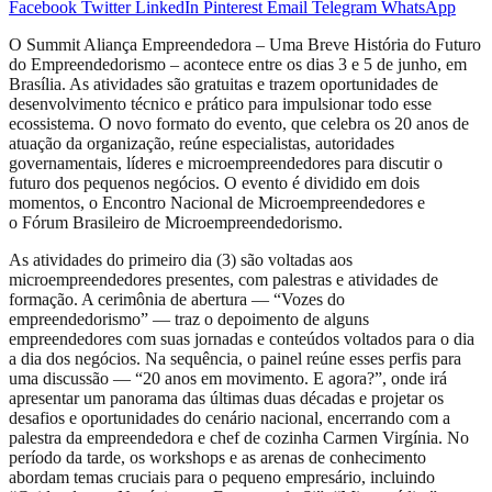
Facebook
Twitter
LinkedIn
Pinterest
Email
Telegram
WhatsApp
O Summit Aliança Empreendedora – Uma Breve História do Futuro
do Empreendedorismo – acontece entre os dias 3 e 5 de junho, em
Brasília. As atividades são gratuitas e trazem oportunidades de
desenvolvimento técnico e prático para impulsionar todo esse
ecossistema. O novo formato do evento, que celebra os 20 anos de
atuação da organização, reúne especialistas, autoridades
governamentais, líderes e microempreendedores para discutir o
futuro dos pequenos negócios. O evento é dividido em dois
momentos, o Encontro Nacional de Microempreendedores e
o Fórum Brasileiro de Microempreendedorismo.
As atividades do primeiro dia (3) são voltadas aos
microempreendedores presentes, com palestras e atividades de
formação. A cerimônia de abertura — “Vozes do
empreendedorismo” — traz o depoimento de alguns
empreendedores com suas jornadas e conteúdos voltados para o dia
a dia dos negócios. Na sequência, o painel reúne esses perfis para
uma discussão — “20 anos em movimento. E agora?”, onde irá
apresentar um panorama das últimas duas décadas e projetar os
desafios e oportunidades do cenário nacional, encerrando com a
palestra da empreendedora e chef de cozinha Carmen Virgínia. No
período da tarde, os workshops e as arenas de conhecimento
abordam temas cruciais para o pequeno empresário, incluindo