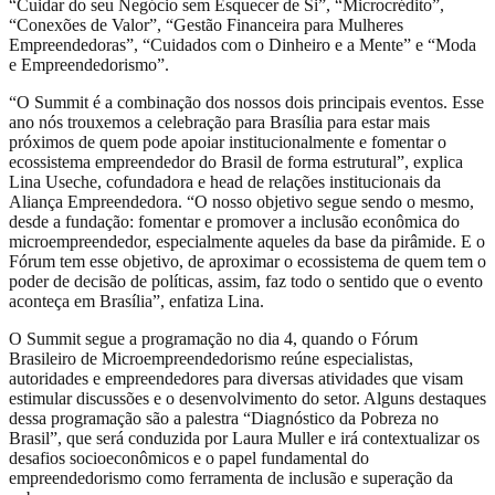
“Cuidar do seu Negócio sem Esquecer de Si”, “Microcrédito”,
“Conexões de Valor”, “Gestão Financeira para Mulheres
Empreendedoras”, “Cuidados com o Dinheiro e a Mente” e “Moda
e Empreendedorismo”.
“O Summit é a combinação dos nossos dois principais eventos. Esse
ano nós trouxemos a celebração para Brasília para estar mais
próximos de quem pode apoiar institucionalmente e fomentar o
ecossistema empreendedor do Brasil de forma estrutural”, explica
Lina Useche, cofundadora e head de relações institucionais da
Aliança Empreendedora. “O nosso objetivo segue sendo o mesmo,
desde a fundação: fomentar e promover a inclusão econômica do
microempreendedor, especialmente aqueles da base da pirâmide. E o
Fórum tem esse objetivo, de aproximar o ecossistema de quem tem o
poder de decisão de políticas, assim, faz todo o sentido que o evento
aconteça em Brasília”, enfatiza Lina.
O Summit segue a programação no dia 4, quando o Fórum
Brasileiro de Microempreendedorismo reúne especialistas,
autoridades e empreendedores para diversas atividades que visam
estimular discussões e o desenvolvimento do setor. Alguns destaques
dessa programação são a palestra “Diagnóstico da Pobreza no
Brasil”, que será conduzida por Laura Muller e irá contextualizar os
desafios socioeconômicos e o papel fundamental do
empreendedorismo como ferramenta de inclusão e superação da