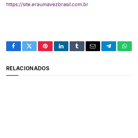
https://site.eraumavezbrasil.com.br
Facebook
Twitter
Pinterest
LinkedIn
Tumblr
Email
Telegram
What
RELACIONADOS