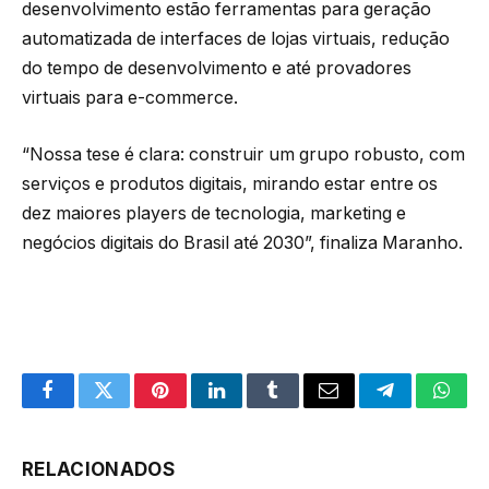
desenvolvimento estão ferramentas para geração
automatizada de interfaces de lojas virtuais, redução
do tempo de desenvolvimento e até provadores
virtuais para e-commerce.
“Nossa tese é clara: construir um grupo robusto, com
serviços e produtos digitais, mirando estar entre os
dez maiores players de tecnologia, marketing e
negócios digitais do Brasil até 2030”, finaliza Maranho.
Facebook
Twitter
Pinterest
LinkedIn
Tumblr
Email
Telegram
What
RELACIONADOS