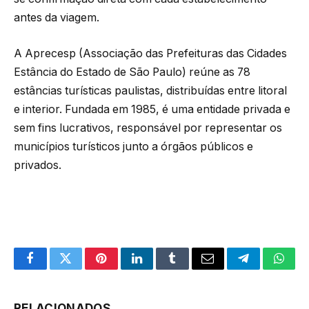
antes da viagem.
A Aprecesp (Associação das Prefeituras das Cidades
Estância do Estado de São Paulo) reúne as 78
estâncias turísticas paulistas, distribuídas entre litoral
e interior. Fundada em 1985, é uma entidade privada e
sem fins lucrativos, responsável por representar os
municípios turísticos junto a órgãos públicos e
privados.
Facebook
Twitter
Pinterest
LinkedIn
Tumblr
Email
Telegram
What
RELACIONADOS