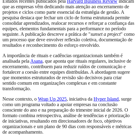
Estudos recentes publicados pela
Harvard Business Review
indicam
que as empresas vêm dedicando mais atenção ao encerramento de
projetos e ciclos como parte essencial da estratégia de gestão. A
pesquisa destaca que fechar um ciclo de forma estruturada permite
consolidar aprendizados, realocar recursos e reforçar a confiança das
equipes, elementos fundamentais para a performance no período
seguinte. A publicação descreve a prática de "
sunset a project
" como
um processo que deve envolver reflexão coletiva, documentação de
resultados e reconhecimento do esforço envolvido.
A importância de rituais e cadências organizacionais também é
analisada pela
Asana
, que aponta que rituais regulares, inclusive de
encerramento, contribuem para reduzir ruídos de comunicação e
fortalecer a coesão entre equipes distribuídas. A abordagem sugere
que momentos estruturados de revisão são decisivos para criar
sentido comum em organizações complexas e em constante
transformação.
Nesse contexto, o
Wrap Up 2025
, iniciativa da
Hyper Island
, surge
como um programa voltado a apoiar empresas na conclusão
consciente do ano e na preparação do trimestre inicial de 2026. O
formato combina retrospectiva, análise de tendências e priorização
de iniciativas, resultando em direcionadores de foco, objetivos
organizacionais e um plano de 90 dias com responsáveis e métricas
de acompanhamento.