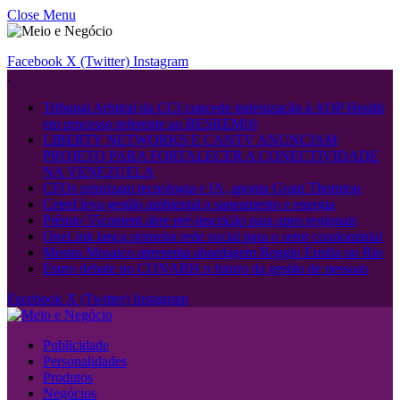
Close Menu
Facebook
X (Twitter)
Instagram
.
Tribunal Arbitral da CCI concede indenização à AOP Health
em processo referente ao BESREMi®
LIBERTY NETWORKS E CANTV ANUNCIAM
PROJETO PARA FORTALECER A CONECTIVIDADE
NA VENEZUELA
CFOs priorizam tecnologia e IA, aponta Grant Thornton
Cetrel leva gestão ambiental a saneamento e energia
Prêmio 55content abre pré-inscrição para apps regionais
OneLink lança primeira rede social para o setor condominial
Mostra Mosaico apresenta abordagem Reggio Emilia no Rio
Espro debate no CONARH o futuro da gestão de pessoas
Facebook
X (Twitter)
Instagram
Publicidade
Personalidades
Produtos
Negócios