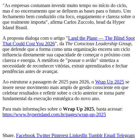
"As empresas costumam investir muito tempo no início do ciclo,
mas é no encerramento que se definem as bases para o futuro. Um
fechamento bem conduzido cria foco, engajamento e clareza sobre o
que realmente importa", afirma Carlos Zuccolo, head da Hyper
Island Brasil.
A proposta dialoga com o artigo "
Land the Plane — The Blind Spot
That Could Cost You 2026
", da
The Conscious Leadership Group
,
que defende que a forma como uma organização encerra um ciclo
influencia diretamente sua capacidade de começar o próximo com
clareza e energia. A metáfora de "pousar o avião" sintetiza a
necessidade de reconhecer vitórias, extrair aprendizados e fechar
pendências antes de avançar.
Ao estruturar a passagem de 2025 para 2026, o
Wrap Up 2025
se
insere nesse movimento mais amplo de gestão consciente em que
celebrar resultados e refletir sobre o ciclo anterior se torna parte
fundamental da execução estratégica do novo ano.
Para mais informações sobre o
Wrap Up 2025
, basta acessar:
https://www.hyperisland.com.br/pages/wrap-up-2025
Share.
Facebook
Twitter
Pinterest
LinkedIn
Tumblr
Email
Telegram