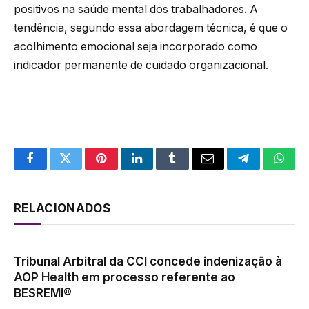
positivos na saúde mental dos trabalhadores. A
tendência, segundo essa abordagem técnica, é que o
acolhimento emocional seja incorporado como
indicador permanente de cuidado organizacional.
Facebook
Twitter
Pinterest
LinkedIn
Tumblr
Email
Telegram
What
RELACIONADOS
Tribunal Arbitral da CCI concede indenização à
AOP Health em processo referente ao
BESREMi®