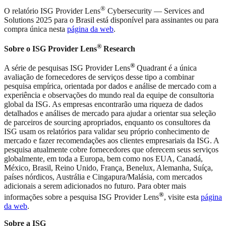
®
O relatório ISG Provider Lens
Cybersecurity — Services and
Solutions 2025 para o Brasil está disponível para assinantes ou para
compra única nesta
página da web
.
®
Sobre o ISG Provider Lens
Research
®
A série de pesquisas ISG Provider Lens
Quadrant é a única
avaliação de fornecedores de serviços desse tipo a combinar
pesquisa empírica, orientada por dados e análise de mercado com a
experiência e observações do mundo real da equipe de consultoria
global da ISG. As empresas encontrarão uma riqueza de dados
detalhados e análises de mercado para ajudar a orientar sua seleção
de parceiros de sourcing apropriados, enquanto os consultores da
ISG usam os relatórios para validar seu próprio conhecimento de
mercado e fazer recomendações aos clientes empresariais da ISG. A
pesquisa atualmente cobre fornecedores que oferecem seus serviços
globalmente, em toda a Europa, bem como nos EUA, Canadá,
México, Brasil, Reino Unido, França, Benelux, Alemanha, Suíça,
países nórdicos, Austrália e Cingapura/Malásia, com mercados
adicionais a serem adicionados no futuro. Para obter mais
®
informações sobre a pesquisa ISG Provider Lens
, visite esta
página
da web
.
Sobre a ISG