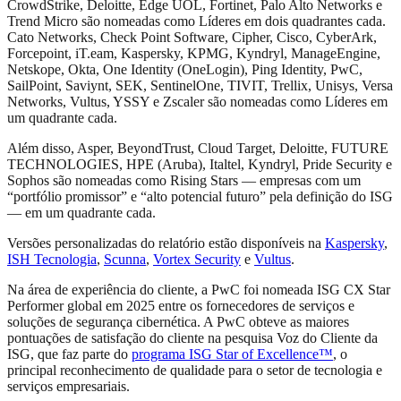
CrowdStrike, Deloitte, Edge UOL, Fortinet, Palo Alto Networks e
Trend Micro são nomeadas como Líderes em dois quadrantes cada.
Cato Networks, Check Point Software, Cipher, Cisco, CyberArk,
Forcepoint, iT.eam, Kaspersky, KPMG, Kyndryl, ManageEngine,
Netskope, Okta, One Identity (OneLogin), Ping Identity, PwC,
SailPoint, Saviynt, SEK, SentinelOne, TIVIT, Trellix, Unisys, Versa
Networks, Vultus, YSSY e Zscaler são nomeadas como Líderes em
um quadrante cada.
Além disso, Asper, BeyondTrust, Cloud Target, Deloitte, FUTURE
TECHNOLOGIES, HPE (Aruba), Italtel, Kyndryl, Pride Security e
Sophos são nomeadas como Rising Stars — empresas com um
“portfólio promissor” e “alto potencial futuro” pela definição do ISG
— em um quadrante cada.
Versões personalizadas do relatório estão disponíveis na
Kaspersky
,
ISH Tecnologia
,
Scunna
,
Vortex Security
e
Vultus
.
Na área de experiência do cliente, a PwC foi nomeada ISG CX Star
Performer global em 2025 entre os fornecedores de serviços e
soluções de segurança cibernética. A PwC obteve as maiores
pontuações de satisfação do cliente na pesquisa Voz do Cliente da
ISG, que faz parte do
programa ISG Star of Excellence™
, o
principal reconhecimento de qualidade para o setor de tecnologia e
serviços empresariais.