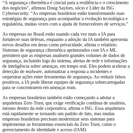
“A segurança cibernética é crucial para a resiliência e o crescimento
dos negócios”, afirmou Doug Saylors, sócio e Líder da ISG
Cybersecurity. “As empresas brasileiras estão transformando suas
estratégias de segurança para acompanhar a evolução tecnológica e
regulatória, muitas vezes com a ajuda de fornecedores de serviços.”
As empresas no Brasil estão usando cada vez mais a IA para
fortalecer suas defesas, enquanto a adoção da IA também apresenta
novos desafios em áreas como privacidade, afirma o relatório.
Sistemas de segurança cibernética aprimorados com IA e ML
permitem que as empresas analisem grandes volumes de dados de
segurança, incluindo logs do sistema, alertas de rede e informações
de inteligência sobre ameaças, em tempo real. Eles podem acelerar a
detecção de
malware
, automatizar a resposta a incidentes e
orquestrar ações entre ferramentas de segurança. Ao reduzir falsos
positivos, a IA pode liberar equipes de segurança sobrecarregadas
para se concentrarem em ameaças reais.
As empresas brasileiras também estão começando a adotar a
arquitetura Zero Trust, que exige verificação contínua de usuários,
mesmo dentro da rede corporativa, afirma o ISG. Essa arquitetura
está rapidamente se tornando um padrão de fato, mas muitas
empresas brasileiras precisam modernizar seus sistemas para
implementar as ferramentas essenciais da Zero Trust, como o
gerenciamento de identidade e acesso (IAM).