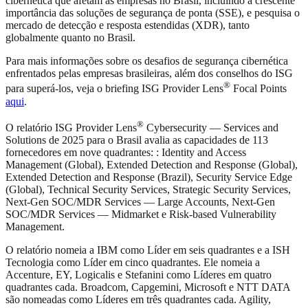
cibernética que afetam as empresas no Brasil, incluindo a crescente
importância das soluções de segurança de ponta (SSE), e pesquisa o
mercado de detecção e resposta estendidas (XDR), tanto
globalmente quanto no Brasil.
Para mais informações sobre os desafios de segurança cibernética
enfrentados pelas empresas brasileiras, além dos conselhos do ISG
®
para superá-los, veja o briefing ISG Provider Lens
Focal Points
aqui
.
®
O relatório ISG Provider Lens
Cybersecurity — Services and
Solutions de 2025 para o Brasil avalia as capacidades de 113
fornecedores em nove quadrantes: : Identity and Access
Management (Global), Extended Detection and Response (Global),
Extended Detection and Response (Brazil), Security Service Edge
(Global), Technical Security Services, Strategic Security Services,
Next-Gen SOC/MDR Services — Large Accounts, Next-Gen
SOC/MDR Services — Midmarket e Risk-based Vulnerability
Management.
O relatório nomeia a IBM como Líder em seis quadrantes e a ISH
Tecnologia como Líder em cinco quadrantes. Ele nomeia a
Accenture, EY, Logicalis e Stefanini como Líderes em quatro
quadrantes cada. Broadcom, Capgemini, Microsoft e NTT DATA
são nomeadas como Líderes em três quadrantes cada. Agility,