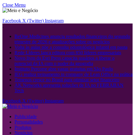
Close Menu
Facebook
X (Twitter)
Instagram
.
BeOne Medicines anuncia resultados financeiros do segundo
trimestre de 2026 e atualizações sobre os negócios
Volta às aulas põe a consulta odontológica infantil em pauta
Rede Líderes lança editora com 850 líderes empresariais
Novo livro da Esri Press capacita usuários a liberar o
potencial da IA ​​com o poder da geografia
Instituto Percorre abre vagas gratuitas em São Paulo
IEG realiza treinamento in company de Lean Office na prática
Temenos cresce no Brasil para otimizar setor financeiro
AK Networks apresenta soluções de IA no FEBRABAN
Tech
Facebook
X (Twitter)
Instagram
Publicidade
Personalidades
Produtos
Negócios