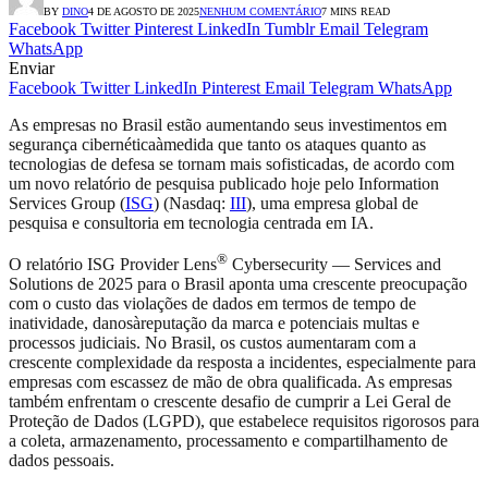
BY
DINO
4 DE AGOSTO DE 2025
NENHUM COMENTÁRIO
7 MINS READ
Facebook
Twitter
Pinterest
LinkedIn
Tumblr
Email
Telegram
WhatsApp
Enviar
Facebook
Twitter
LinkedIn
Pinterest
Email
Telegram
WhatsApp
As empresas no Brasil estão aumentando seus investimentos em
segurança cibernéticaàmedida que tanto os ataques quanto as
tecnologias de defesa se tornam mais sofisticadas, de acordo com
um novo relatório de pesquisa publicado hoje pelo Information
Services Group (
ISG
) (Nasdaq:
III
), uma empresa global de
pesquisa e consultoria em tecnologia centrada em IA.
®
O relatório ISG Provider Lens
Cybersecurity — Services and
Solutions de 2025 para o Brasil aponta uma crescente preocupação
com o custo das violações de dados em termos de tempo de
inatividade, danosàreputação da marca e potenciais multas e
processos judiciais. No Brasil, os custos aumentaram com a
crescente complexidade da resposta a incidentes, especialmente para
empresas com escassez de mão de obra qualificada. As empresas
também enfrentam o crescente desafio de cumprir a Lei Geral de
Proteção de Dados (LGPD), que estabelece requisitos rigorosos para
a coleta, armazenamento, processamento e compartilhamento de
dados pessoais.