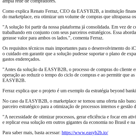
ampla rede de compradores.
Como explica Renato Ferraz, CEO da EASYB2B, a instituição financeir
do marketplace, era otimizar um volume de compras que ultrapassa os
"A solução foi partir da nossa plataforma já consolidada. Em vez de
trabalhando em conjunto com seus parceiros estratégicos. Essa abord
gerasse valor para ambos os lados.", comenta Ferraz.
Os requisitos técnicos mais importantes para o desenvolvimento do iC
o cuidado em garantir que a solução pudesse suportar o plano de exp
gastos endereçados.
"Antes da solução da EASYB2B, o processo de compras do cliente era
operação ao reduzir o tempo do ciclo de compras e ao permitir que as
EASYB2B.
Ferraz explica que o projeto é um exemplo da estratégia beyond banki
No caso da EASYB2B, o marketplace se tornou uma oferta não bancári
parceiro estratégico para a otimização de processos internos e gestão 
"A necessidade de otimizar processos, gerar eficiência e focar em a
e replicar essa solução em outros gigantes da economia no Brasil e na
Para saber mais, basta acessar:
https://www.easyb2b.io/