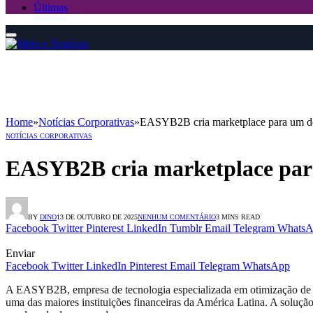
Últimas
Home
»
Notícias Corporativas
»
EASYB2B cria marketplace para um do
NOTÍCIAS CORPORATIVAS
EASYB2B cria marketplace para
BY
DINO
13 DE OUTUBRO DE 2025
NENHUM COMENTÁRIO
3 MINS READ
Facebook
Twitter
Pinterest
LinkedIn
Tumblr
Email
Telegram
WhatsA
Enviar
Facebook
Twitter
LinkedIn
Pinterest
Email
Telegram
WhatsApp
A EASYB2B, empresa de tecnologia especializada em otimização de co
uma das maiores instituições financeiras da América Latina. A solução