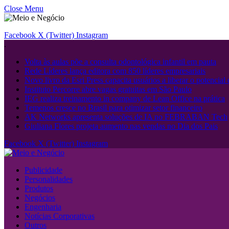
Close Menu
Facebook
X (Twitter)
Instagram
.
Volta às aulas põe a consulta odontológica infantil em pauta
Rede Líderes lança editora com 850 líderes empresariais
Novo livro da Esri Press capacita usuários a liberar o potencial
Instituto Percorre abre vagas gratuitas em São Paulo
IEG realiza treinamento in company de Lean Office na prática
Temenos cresce no Brasil para otimizar setor financeiro
AK Networks apresenta soluções de IA no FEBRABAN Tech
Giuliana Flores projeta aumento nas vendas no Dia dos Pais
Facebook
X (Twitter)
Instagram
Publicidade
Personalidades
Produtos
Negócios
Engenharia
Notícias Corporativas
Outros