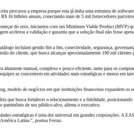
a procurou a empresa porque esta já tinha uma estrutura de software, 
 R$ 16 bilhões anuais, conectando mais de 5 mil fornecedores parceiros
 começar do zero, iniciamos com um Minimum Viable Product (MVP) que a
agem acelerou a validação e garantiu que a solução final não fosse ape
atálogo incluíam gestão fim a fim, conectividade, segurança, governança
ansão do cliente, que busca alcançar aproximadamente 190 mil clientes
 altamente manual, complexo e pouco eficiente, tanto para os comprad
 equipes se concentrem em atividades mais estratégicas e menos em tar
ng, modelo de negócios em que instituições financeiras expandem os se
a que busca fortalecer o relacionamento e a fidelidade, posicionando 
de patrimônio de seu público-alvo, afirma o executivo.
tividades estratégicas é uma dor universal em grandes corporações. A 
 América Latina.", pontua Ferraz.