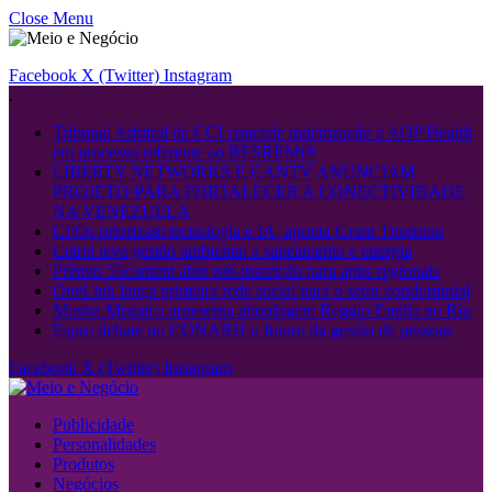
Close Menu
Facebook
X (Twitter)
Instagram
.
Tribunal Arbitral da CCI concede indenização à AOP Health
em processo referente ao BESREMi®
LIBERTY NETWORKS E CANTV ANUNCIAM
PROJETO PARA FORTALECER A CONECTIVIDADE
NA VENEZUELA
CFOs priorizam tecnologia e IA, aponta Grant Thornton
Cetrel leva gestão ambiental a saneamento e energia
Prêmio 55content abre pré-inscrição para apps regionais
OneLink lança primeira rede social para o setor condominial
Mostra Mosaico apresenta abordagem Reggio Emilia no Rio
Espro debate no CONARH o futuro da gestão de pessoas
Facebook
X (Twitter)
Instagram
Publicidade
Personalidades
Produtos
Negócios