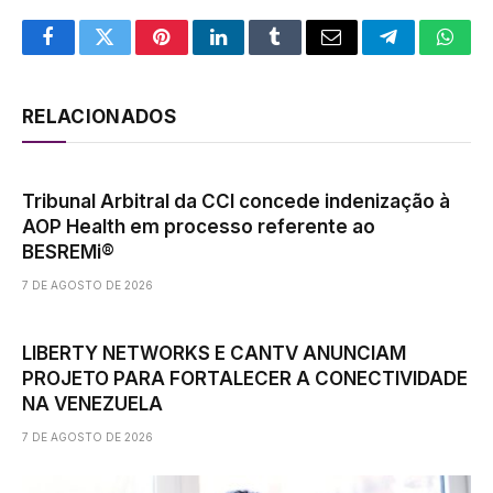
Facebook
Twitter
Pinterest
LinkedIn
Tumblr
Email
Telegram
What
RELACIONADOS
Tribunal Arbitral da CCI concede indenização à
AOP Health em processo referente ao
BESREMi®
7 DE AGOSTO DE 2026
LIBERTY NETWORKS E CANTV ANUNCIAM
PROJETO PARA FORTALECER A CONECTIVIDADE
NA VENEZUELA
7 DE AGOSTO DE 2026