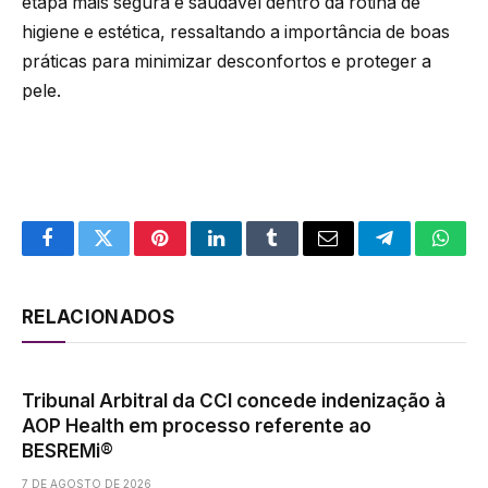
etapa mais segura e saudável dentro da rotina de
higiene e estética, ressaltando a importância de boas
práticas para minimizar desconfortos e proteger a
pele.
Facebook
Twitter
Pinterest
LinkedIn
Tumblr
Email
Telegram
What
RELACIONADOS
Tribunal Arbitral da CCI concede indenização à
AOP Health em processo referente ao
BESREMi®
7 DE AGOSTO DE 2026