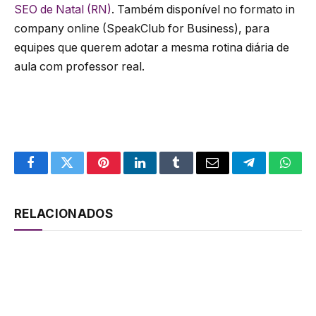
SEO de Natal (RN)
. Também disponível no formato in
company online (SpeakClub for Business), para
equipes que querem adotar a mesma rotina diária de
aula com professor real.
Facebook
Twitter
Pinterest
LinkedIn
Tumblr
Email
Telegram
What
RELACIONADOS