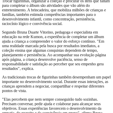
Trocar figurinhas, organizar a coleção e procurar os itens que faltam
para completar o álbum são atividades que vão além do
entretenimento. A brincadeira, que mobiliza milhões de crianças e
famílias, também estimula competências importantes para o
desenvolvimento infantil, como concentração, persistência,
raciocínio lógico e convivência social.
Segundo Bruna Duarte Vitorino, pedagoga e especialista em
educação na rede Kumon, a experiência de completar um álbum
ajuda a criança a compreender o valor do esforço contínuo. "Em
uma realidade marcada pela busca por resultados imediatos, a
coleção ensina que algumas conquistas dependem de tempo,
planejamento e persistência. Ao acompanhar sua evolução página
após página, a criança desenvolve paciência, senso de
responsabilidade e satisfação ao perceber que seu empenho gera
resultados", explica.
As tradicionais trocas de figurinhas também desempenham um papel
importante no desenvolvimento social. Durante essas interações, as
crianças aprendem a negociar, compartilhar e respeitar diferentes
pontos de vista.
"Elas percebem que nem sempre conseguirão tudo sozinhas.
Precisam conversar, pedir ajuda e colaborar para alcançar seus
objetivos. Essas experiências favorecem o desenvolvimento da
empatia, do respeito e da convivência em grupo", afirma Bruna.