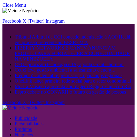
Close Menu
Facebook
X (Twitter)
Instagram
.
Tribunal Arbitral da CCI concede indenização à AOP Health
em processo referente ao BESREMi®
LIBERTY NETWORKS E CANTV ANUNCIAM
PROJETO PARA FORTALECER A CONECTIVIDADE
NA VENEZUELA
CFOs priorizam tecnologia e IA, aponta Grant Thornton
Cetrel leva gestão ambiental a saneamento e energia
Prêmio 55content abre pré-inscrição para apps regionais
OneLink lança primeira rede social para o setor condominial
Mostra Mosaico apresenta abordagem Reggio Emilia no Rio
Espro debate no CONARH o futuro da gestão de pessoas
Facebook
X (Twitter)
Instagram
Publicidade
Personalidades
Produtos
Negócios