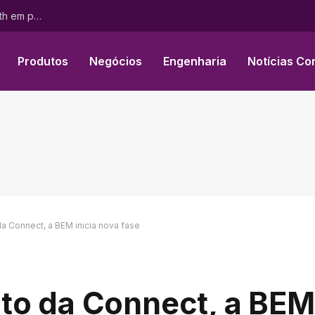
Tribunal Arbitral da CCI concede indenização à AOP Health em processo referente ao BESREMi®
Produtos
Negócios
Engenharia
Notícias Co
a Connect, a BEM inicia nova fase
o da Connect, a BEM 