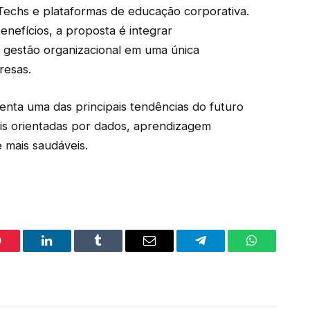
Techs e plataformas de educação corporativa.
nefícios, a proposta é integrar
 gestão organizacional em uma única
resas.
nta uma das principais tendências do futuro
is orientadas por dados, aprendizagem
 mais saudáveis.
interest
LinkedIn
Tumblr
Email
Telegram
WhatsApp