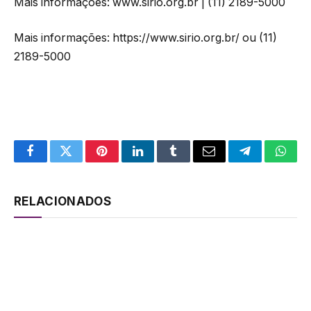
Mais informações: www.sirio.org.br | (11) 2189-5000
Mais informações: https://www.sirio.org.br/ ou (11)
2189-5000
Facebook
Twitter
Pinterest
LinkedIn
Tumblr
Email
Telegram
What
RELACIONADOS