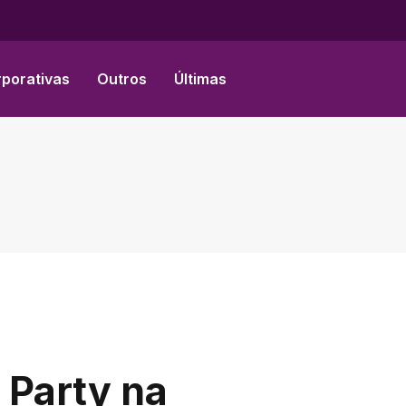
Facebook
X
Instagram
(Twitter)
rporativas
Outros
Últimas
 Party na