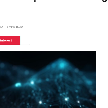
IO
3 MINS READ
interest