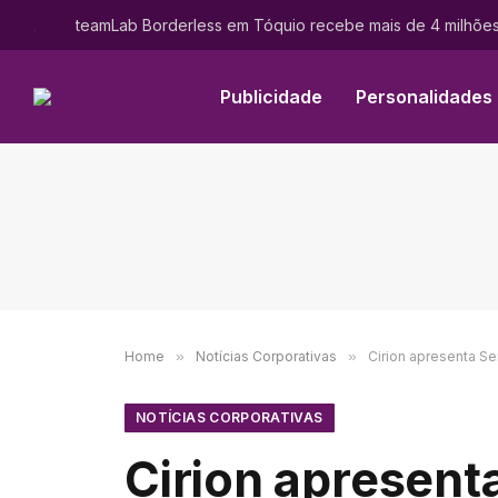
.
Publicidade
Personalidades
Home
»
Notícias Corporativas
»
Cirion apresenta Se
NOTÍCIAS CORPORATIVAS
Cirion apresent