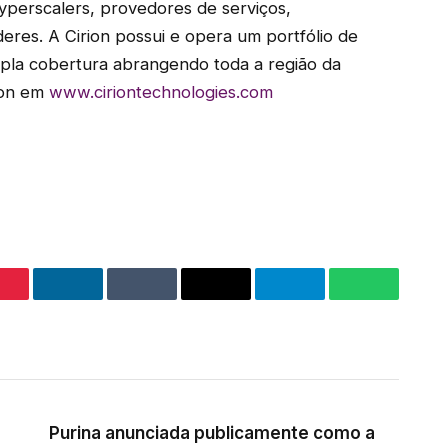
yperscalers, provedores de serviços,
eres. A Cirion possui e opera um portfólio de
mpla cobertura abrangendo toda a região da
rion em
www.ciriontechnologies.com
Pinterest
LinkedIn
Tumblr
Email
Telegram
WhatsAp
Purina anunciada publicamente como a