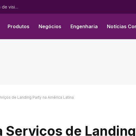
teamLab Borderless em Tóquio recebe mais de 4 milhões de visitantes de mais de 185 países
Produtos
Negócios
Engenharia
Notícias Co
rviços de Landing Party na América Latina
a Serviços de Landing