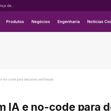
LTM colabora com a Chainguard para fortalecer a segurança de cadeia de suprimentos de software através da BlueVerse™ RightLogic
Produtos
Negócios
Engenharia
Notícias Co
A e no-code para decisões antifraude
m IA e no-code para 