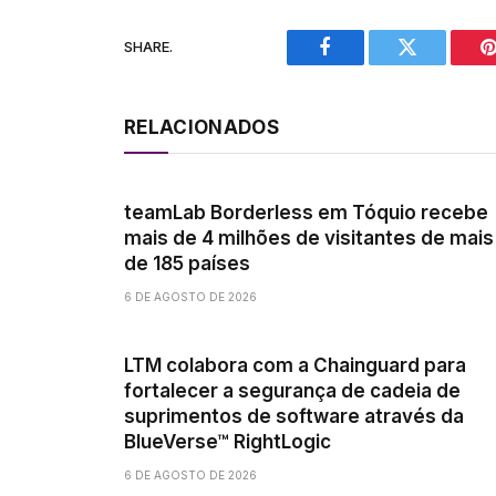
SHARE.
Facebook
Twitter
P
RELACIONADOS
teamLab Borderless em Tóquio recebe
mais de 4 milhões de visitantes de mais
de 185 países
6 DE AGOSTO DE 2026
LTM colabora com a Chainguard para
fortalecer a segurança de cadeia de
suprimentos de software através da
BlueVerse™ RightLogic
6 DE AGOSTO DE 2026