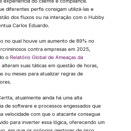
e experiência do cliente e compliance.
diferentes perfis consigam utilizá-las e
 gestão dos fluxos ou na interação com o Hubby
entua Carlos Eduardo.
o no qual houve um aumento de 89% no
ercriminosos contra empresas em 2025,
do o
Relatório Global de Ameaças da
 alteram suas táticas em questão de horas,
s ou meses para atualizar regras de
ores.
ertta, atualmente ainda há uma alta
ia de software e processos engessados que
ma velocidade com que o atacante consegue
vido para inverter essa lógica, oferecendo um
tivo, em que os próprios gestores de risco