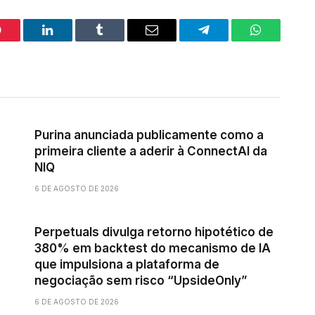
interest
LinkedIn
Tumblr
Email
Telegram
WhatsApp
Purina anunciada publicamente como a
primeira cliente a aderir à ConnectAI da
NIQ
6 DE AGOSTO DE 2026
Perpetuals divulga retorno hipotético de
380% em backtest do mecanismo de IA
que impulsiona a plataforma de
negociação sem risco “UpsideOnly”
6 DE AGOSTO DE 2026