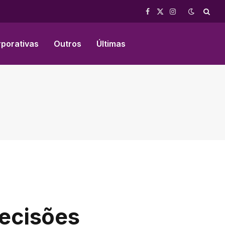
Facebook
X
Instagram
(Twitter)
rporativas
Outros
Últimas
decisões