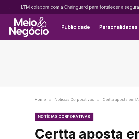
.
Publicidade
Personalidades
Home
»
Notícias Corporativas
»
Certta aposta em I
NOTÍCIAS CORPORATIVAS
Certta aposta e