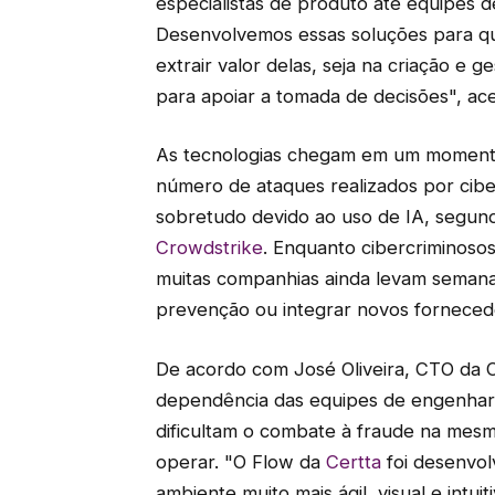
especialistas de produto até equipes d
Desenvolvemos essas soluções para que 
extrair valor delas, seja na criação e
para apoiar a tomada de decisões", ac
As tecnologias chegam em um moment
número de ataques realizados por cib
sobretudo devido ao uso de IA, segun
Crowdstrike
. Enquanto cibercriminosos
muitas companhias ainda levam semana
prevenção ou integrar novos forneced
De acordo com José Oliveira, CTO da C
dependência das equipes de engenhar
dificultam o combate à fraude na mes
operar. "O Flow da
Certta
foi desenvol
ambiente muito mais ágil, visual e intui