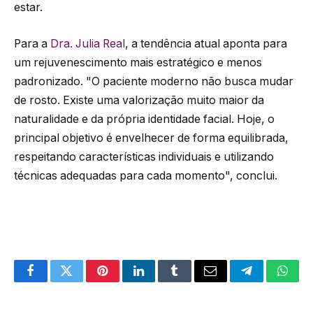
estar.
Para a
Dra. Julia Real
, a tendência atual aponta para
um rejuvenescimento mais estratégico e menos
padronizado. "O paciente moderno não busca mudar
de rosto. Existe uma valorização muito maior da
naturalidade e da própria identidade facial. Hoje, o
principal objetivo é envelhecer de forma equilibrada,
respeitando características individuais e utilizando
técnicas adequadas para cada momento", conclui.
Facebook
Twitter
Pinterest
LinkedIn
Tumblr
Email
Telegram
What