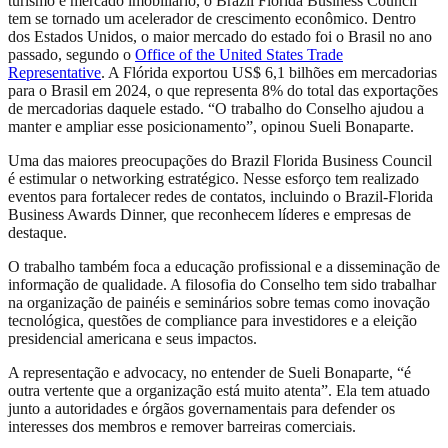
turismo e mercado imobiliário, o Brazil Florida Business Council
tem se tornado um acelerador de crescimento econômico. Dentro
dos Estados Unidos, o maior mercado do estado foi o Brasil no ano
passado, segundo o
Office of the United States Trade
Representative
. A Flórida exportou US$ 6,1 bilhões em mercadorias
para o Brasil em 2024, o que representa 8% do total das exportações
de mercadorias daquele estado. “O trabalho do Conselho ajudou a
manter e ampliar esse posicionamento”, opinou Sueli Bonaparte.
Uma das maiores preocupações do Brazil Florida Business Council
é estimular o networking estratégico. Nesse esforço tem realizado
eventos para fortalecer redes de contatos, incluindo o Brazil-Florida
Business Awards Dinner, que reconhecem líderes e empresas de
destaque.
O trabalho também foca a educação profissional e a disseminação de
informação de qualidade. A filosofia do Conselho tem sido trabalhar
na organização de painéis e seminários sobre temas como inovação
tecnológica, questões de compliance para investidores e a eleição
presidencial americana e seus impactos.
A representação e advocacy, no entender de Sueli Bonaparte, “é
outra vertente que a organização está muito atenta”. Ela tem atuado
junto a autoridades e órgãos governamentais para defender os
interesses dos membros e remover barreiras comerciais.