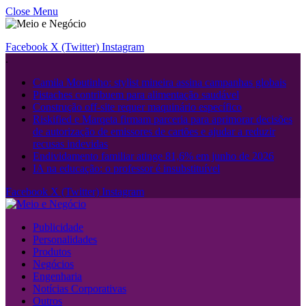
Close Menu
Facebook
X (Twitter)
Instagram
.
Camila Moutinho: stylist mineira assina campanhas globais
Pistaches contribuem para alimentação saudável
Construção off-site requer maquinário específico
Riskified e Marqeta firmam parceria para aprimorar decisões
de autorização de emissores de cartões e ajudar a reduzir
recusas indevidas
Endividamento familiar atinge 81,6% em junho de 2026
IA na educação: o professor é insubstituível
Facebook
X (Twitter)
Instagram
Publicidade
Personalidades
Produtos
Negócios
Engenharia
Notícias Corporativas
Outros