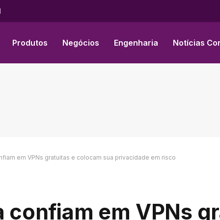
l
Produtos
Negócios
Engenharia
Notícias Co
onfiam em VPNs gratuitas e colocam sua privacidade em risco
da confiam em VPNs gr