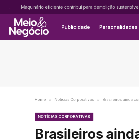
.
Maquinário eficiente contribui para demolição sustentáve
Publicidade
Personalidades
Home
»
Notícias Corporativas
»
Brasileiros ainda c
NOTÍCIAS CORPORATIVAS
Brasileiros ain