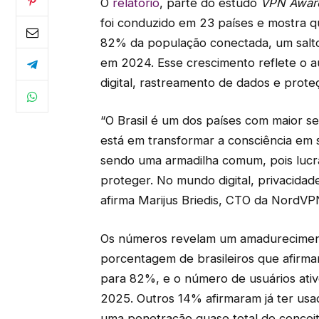
O
relatório
, parte do estudo
VPN Aware
foi conduzido em 23 países e mostra qu
82% da população conectada, um salto
em 2024. Esse crescimento reflete o 
digital, rastreamento de dados e prote
“O Brasil é um dos países com maior sen
está em transformar a consciência em 
sendo uma armadilha comum, pois luc
proteger. No mundo digital, privacidad
afirma Marijus Briedis, CTO da NordVP
Os números revelam um amadurecimento
porcentagem de brasileiros que afir
para 82%, e o número de usuários at
2025. Outros 14% afirmaram já ter u
uma penetração quase total do conceit