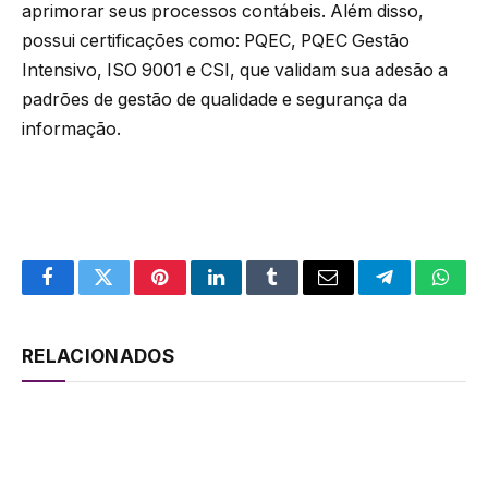
aprimorar seus processos contábeis. Além disso,
possui certificações como: PQEC, PQEC Gestão
Intensivo, ISO 9001 e CSI, que validam sua adesão a
padrões de gestão de qualidade e segurança da
informação.
Facebook
Twitter
Pinterest
LinkedIn
Tumblr
Email
Telegram
What
RELACIONADOS