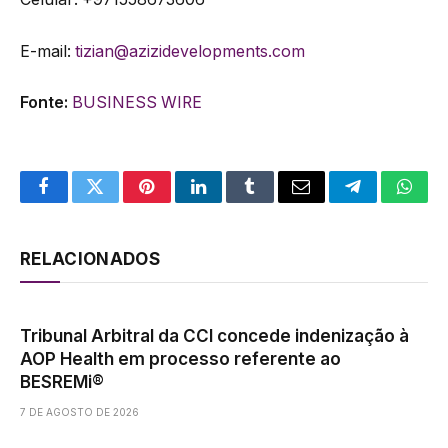
E-mail:
tizian@azizidevelopments.com
Fonte:
BUSINESS WIRE
Facebook
Twitter
Pinterest
LinkedIn
Tumblr
Email
Telegram
What
RELACIONADOS
Tribunal Arbitral da CCI concede indenização à
AOP Health em processo referente ao
BESREMi®
7 DE AGOSTO DE 2026