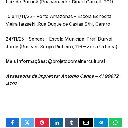
Luiz do Purunã (Rua Vereador Dinart Garrett, 201)
10 e 11/11/25 – Porto Amazonas – Escola Benedita
Vieira Iatzseki (Rua Duque de Caxias S/N, Centro)
24/11/25 – Sengés – Escola Municipal Pref. Durval
Jorge (Rua Ver. Sérgio Pinheiro, 116 – Zona Urbana)
Mais informações:
@projetocontainercultural
Assessoria de Imprensa: Antonio Carlos – 41 99972-
4792
Facebook
Twitter
Pinterest
LinkedIn
Tumblr
Email
Telegram
What