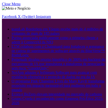
Close Menu
Facebook
X (Twitter)
Instagram
.
teamLab Borderless em Tóquio recebe mais de 4 milhões de
visitantes de mais de 185 países
Purina anunciada publicamente como a primeira cliente a
aderir à ConnectAI da NIQ
LTM colabora com a Chainguard para fortalecer a segurança
de cadeia de suprimentos de software através da BlueVerse™
RightLogic
Perpetuals divulga retorno hipotético de 380% em backtest do
mecanismo de IA que impulsiona a plataforma de negociação
sem risco “UpsideOnly”
NetApp adquire a JetStream Software para avançar com
resiliência cibernética e proteção de dados na era da IA
O programa Pink Changing Lives da Mary Kay® transforma
propósito em impacto mensurável para mulheres em todo o
mundo
Ecora e BeZero elevam integridade no mercado de carbono
Grupo Cyrela é reconhecido como Empresa Pró-Ética 2025-
2026