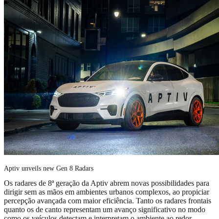
Aptiv unveils new Gen 8 Radars
Os radares de 8ª geração da Aptiv abrem novas possibilidades para
dirigir sem as mãos em ambientes urbanos complexos, ao propiciar
percepção avançada com maior eficiência. Tanto os radares frontais
quanto os de canto representam um avanço significativo no modo
como os veículos detectam e interpretam o ambiente ao redor,