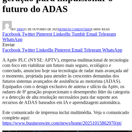
futuro do ADAS
BY
DINO
21 DE OUTUBRO DE 2025
NENHUM COMENTÁRIO
6 MINS READ
Facebook
Twitter
Pinterest
LinkedIn
Tumblr
Email
Telegram
WhatsApp
Enviar
Facebook
Twitter
LinkedIn
Pinterest
Email
Telegram
WhatsApp
A Aptiv PLC (NYSE: APTV), empresa multinacional de tecnologia
com foco em viabilizar um futuro mais seguro, ecológico e
conectado, anunciou hoje sua tecnologia de radar mais avançada até
o momento, projetada para atender às crescentes demandas dos
futuros sistemas avançados de assistência ao motorista (ADAS).
Equipados com o design exclusivo de antena e silício da Aptiv, os
radares de 8ª geração proporcionam o desempenho líder da categoria
e a detecção de alta resolução necessários para dar suporte aos
recursos de ADAS baseados em IA e aprendizagem automática.
Este comunicado de imprensa inclui multimédia. Veja o comunicado
completo aqui:
https://www.businesswire.com/news/home/20251015862970/pt/