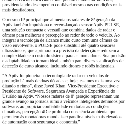
providenciando desempenho confiável mesmo nas condições reais
mais desafiadoras.
O mesmo IP principal que alimenta os radares de 8ª geração da
Aptiv também impulsiona o recém-lançado sensor Aptiv PULSE,
uma solução compacta e versátil que combina dados de radar e
câmera para melhorar a percepção ao redor de todo o veículo. Ao
integrar a tecnologia de alcance muito curto com uma câmera de
visão envolvente, o PULSE pode substituir até quatro sensores
ultrassônicos, que aprimoram a precisão da detecção e reduzem a
complexidade e o custo do sistema para as montadoras. Sua precisão
e adaptabilidade o tornam ideal também para diversas aplicações de
detecção de curto alcance, incluindo drones e robôs industriais.
“A Aptiv foi pioneira na tecnologia de radar em veículos de
produção há mais de duas décadas e, hoje, estamos mais uma vez
ditando o ritmo”, disse Javed Khan, Vice-Presidente Executivo e
Presidente de Software, Segurança Avançada e Experiência do
Usuário na Aptiv. “Nossos radares de 8ª geração representam um
grande avanço na jornada rumo a veículos inteligentes definidos por
software, ao propiciar confiabilidade em todas as condições
climáticas, percepção 4D e profunda consciência ambiental que
permitem às montadoras mundiais expandir a níveis mais elevados
de automação com segurança e economia.”