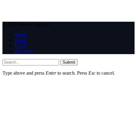
© 2026 Meio e Negócio
Home
Sports
Health
Buy Now
Submit
Type above and press
Enter
to search. Press
Esc
to cancel.