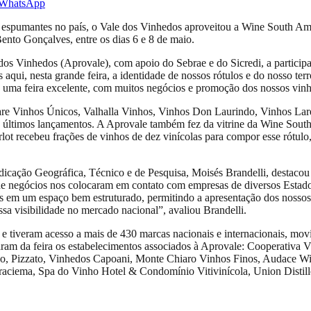
WhatsApp
espumantes no país, o Vale dos Vinhedos aproveitou a Wine South Amer
ento Gonçalves, entre os dias 6 e 8 de maio.
os Vinhedos (Aprovale), com apoio do Sebrae e do Sicredi, a participaç
ui, nesta grande feira, a identidade de nossos rótulos e do nosso te
 uma feira excelente, com muitos negócios e promoção dos nossos vinho
iare Vinhos Únicos, Valhalla Vinhos, Vinhos Don Laurindo, Vinhos Laren
us últimos lançamentos. A Aprovale também fez da vitrine da Wine Sout
 recebeu frações de vinhos de dez vinícolas para compor esse rótulo, 
icação Geográfica, Técnico e de Pesquisa, Moisés Brandelli, destacou c
de negócios nos colocaram em contato com empresas de diversos Estado
os em um espaço bem estruturado, permitindo a apresentação dos nossos
ssa visibilidade no mercado nacional”, avaliou Brandelli.
to e tiveram acesso a mais de 430 marcas nacionais e internacionais, 
ram da feira os estabelecimentos associados à Aprovale: Cooperativa V
 Pizzato, Vinhedos Capoani, Monte Chiaro Vinhos Finos, Audace Win
raciema, Spa do Vinho Hotel & Condomínio Vitivinícola, Union Distille