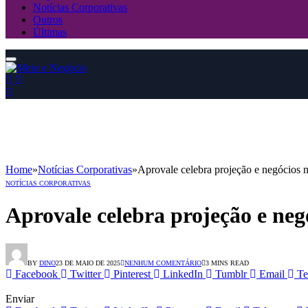
Notícias Corporativas
Outros
Últimas
Home
»
Notícias Corporativas
»
Aprovale celebra projeção e negócios
NOTÍCIAS CORPORATIVAS
Aprovale celebra projeção e ne
BY
DINO
23 DE MAIO DE 2025
NENHUM COMENTÁRIO
3 MINS READ
Facebook
Twitter
Pinterest
LinkedIn
Tumblr
Email
Te
Enviar