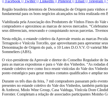
Facebook
Twitter
LinkedIn
Pinterest
Email
Telegram
Região brasileira detentora de Denominação de Origem para vinhos e 
fundamental para os bons negócios alcançados na feira realizada em B
Viabilizada pela Associação dos Produtores de Vinhos Finos do Vale d
compradores e aproximou as marcas de novos mercados. “Celebramos aq
seus diferenciais, renovando e conquistando novas parcerias. Tivemos
Nesta edição, o estande coletivo da Aprovale reuniu as marcas Pecul
Terragnolo e Vinícola Torcello, que aproveitaram para apresentar se
Denominação de Origem do país, o 10 Lotes D.O.V.V. O varietal Merlot
Sommeliers (ABS).
O vice-presidente da Aprovale e diretor do Conselho Regulador de Ind
para as marcas expositoras e para o Vale dos Vinhedos. “As rodadas 
estande coletivo teve como foco reunir vinícolas do Vale dos Vinhed
ponto estratégico para gerar muitos contatos qualificados e ampliar no
Durante os três dias da feira, 7 mil compradores passaram pelo even
presentes no estande coletivo do Vale dos Vinhedos, também participa
& Ambrosi, Miolo Wine Group, Casa Valduga, Vinícola Dom Cândido,
Forestier. Completam a relação de associados participantes Moinho G