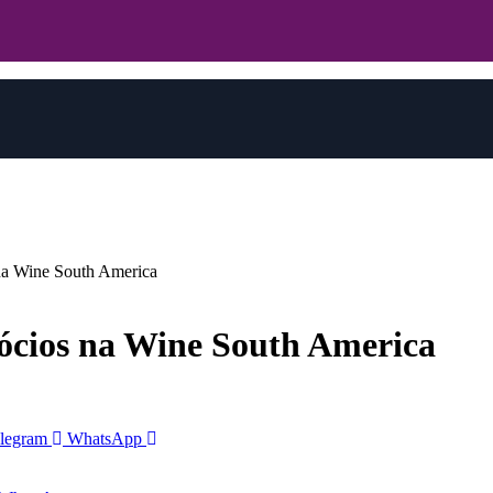
 na Wine South America
gócios na Wine South America
legram
WhatsApp