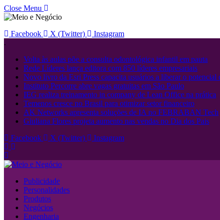
Close Menu
Facebook
X (Twitter)
Instagram
.
Volta às aulas põe a consulta odontológica infantil em pauta
Rede Líderes lança editora com 850 líderes empresariais
Novo livro da Esri Press capacita usuários a liberar o potencial
Instituto Percorre abre vagas gratuitas em São Paulo
IEG realiza treinamento in company de Lean Office na prática
Temenos cresce no Brasil para otimizar setor financeiro
AK Networks apresenta soluções de IA no FEBRABAN Tech
Giuliana Flores projeta aumento nas vendas no Dia dos Pais
Facebook
X (Twitter)
Instagram
Publicidade
Personalidades
Produtos
Negócios
Engenharia