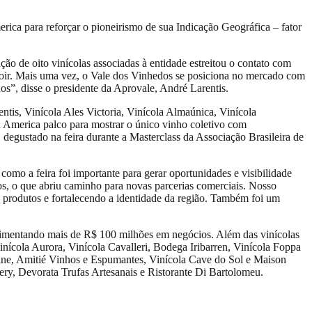
ica para reforçar o pioneirismo de sua Indicação Geográfica – fator
ão de oito vinícolas associadas à entidade estreitou o contato com
rroir. Mais uma vez, o Vale dos Vinhedos se posiciona no mercado com
s”, disse o presidente da Aprovale, André Larentis.
tis, Vinícola Ales Victoria, Vinícola Almaúnica, Vinícola
h America palco para mostrar o único vinho coletivo com
degustado na feira durante a Masterclass da Associação Brasileira de
omo a feira foi importante para gerar oportunidades e visibilidade
s, o que abriu caminho para novas parcerias comerciais. Nosso
 produtos e fortalecendo a identidade da região. Também foi um
movimentando mais de R$ 100 milhões em negócios. Além das vinícolas
inícola Aurora, Vinícola Cavalleri, Bodega Iribarren, Vinícola Foppa
e, Amitié Vinhos e Espumantes, Vinícola Cave do Sol e Maison
ry, Devorata Trufas Artesanais e Ristorante Di Bartolomeu.