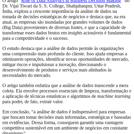
O artigo “
Role of Data Analytics in Business Decision Making
“
do
Dr. Vijai Tiwari da S. S. College, Shahjahanpur, Uttar Pradesh,
Índia, explora a crescente importância da análise de dados na
tomada de decisões estratégicas de negócios e destaca que, na era
atual, as empresas são inundadas por grandes volumes de dados
(Big Data) provenientes de diversas fontes, e que a capacidade de
transformar esses dados brutos em
insights
acionáveis é fundamental
para a competitividade e o sucesso.
O estudo destaca que a análise de dados permite às organizações
uma compreensão mais profunda do cliente. Isso ajuda empresas a
otimizarem operações, identificar novas oportunidades de mercado,
mitigar riscos e impulsionar a inovação, direcionando o
desenvolvimento de produtos e serviços mais alinhados às
necessidades do mercado.
O artigo também enfatiza que a análise de dados transcende a mera
coleta. Ela envolve processos essenciais de limpeza, transformação e
a aplicação de técnicas estatísticas e algoritmos de
machine learning
para poder, de fato, extrair valor.
Em conclusão, “a análise de dados é indispensável para empresas
que buscam tomar decisões mais informadas, estratégicas e baseadas
em evidências. Dessa forma, conseguem garantir uma vantagem
competitiva sustentável em um ambiente de negócios em constante
dinamismo
“
.