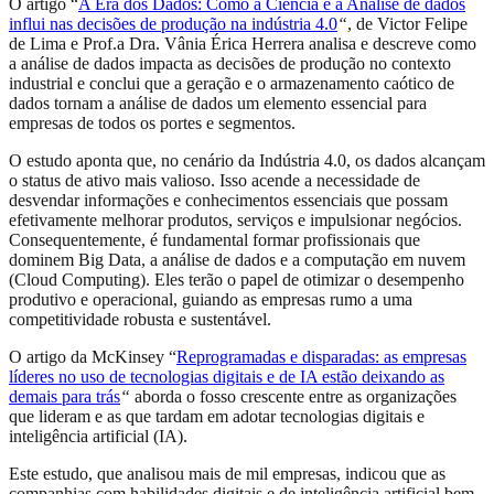
O artigo “
A Era dos Dados: Como a Ciência e a Análise de dados
influi nas decisões de produção na indústria 4.0
“
, de Victor Felipe
de Lima e Prof.a Dra. Vânia Érica Herrera analisa e descreve como
a análise de dados impacta as decisões de produção no contexto
industrial e conclui que a geração e o armazenamento caótico de
dados tornam a análise de dados um elemento essencial para
empresas de todos os portes e segmentos.
O estudo aponta que, no cenário da Indústria 4.0, os dados alcançam
o status de ativo mais valioso. Isso acende a necessidade de
desvendar informações e conhecimentos essenciais que possam
efetivamente melhorar produtos, serviços e impulsionar negócios.
Consequentemente, é fundamental formar profissionais que
dominem Big Data, a análise de dados e a computação em nuvem
(Cloud Computing). Eles terão o papel de otimizar o desempenho
produtivo e operacional, guiando as empresas rumo a uma
competitividade robusta e sustentável.
O artigo da McKinsey “
Reprogramadas e disparadas: as empresas
líderes no uso de tecnologias digitais e de IA estão deixando as
demais para trás
“
aborda o fosso crescente entre as organizações
que lideram e as que tardam em adotar tecnologias digitais e
inteligência artificial (IA).
Este estudo, que analisou mais de mil empresas, indicou que as
companhias com habilidades digitais e de inteligência artificial bem