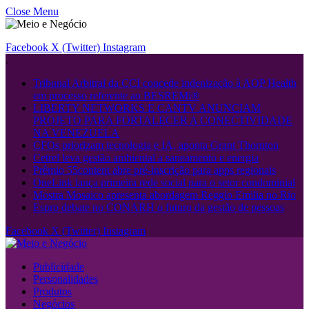
Close Menu
Facebook
X (Twitter)
Instagram
.
Tribunal Arbitral da CCI concede indenização à AOP Health
em processo referente ao BESREMi®
LIBERTY NETWORKS E CANTV ANUNCIAM
PROJETO PARA FORTALECER A CONECTIVIDADE
NA VENEZUELA
CFOs priorizam tecnologia e IA, aponta Grant Thornton
Cetrel leva gestão ambiental a saneamento e energia
Prêmio 55content abre pré-inscrição para apps regionais
OneLink lança primeira rede social para o setor condominial
Mostra Mosaico apresenta abordagem Reggio Emilia no Rio
Espro debate no CONARH o futuro da gestão de pessoas
Facebook
X (Twitter)
Instagram
Publicidade
Personalidades
Produtos
Negócios