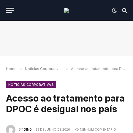
Home
»
Notícias Corporativas
»
Acesso ao tratamento para DPOC é desigual nos país
NOTÍCIAS CORPORATIVAS
Acesso ao tratamento para
DPOC é desigual nos país
BY
DINO
23 DE JUNHO DE 2026
NENHUM COMENTÁRIO