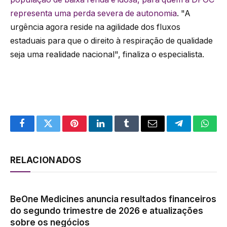
representa uma perda severa de autonomia
. "A
urgência agora reside na agilidade dos fluxos
estaduais para que o direito à respiração de qualidade
seja uma realidade nacional", finaliza o especialista.
Facebook
Twitter
Pinterest
LinkedIn
Tumblr
Email
Telegram
What
RELACIONADOS
BeOne Medicines anuncia resultados financeiros
do segundo trimestre de 2026 e atualizações
sobre os negócios