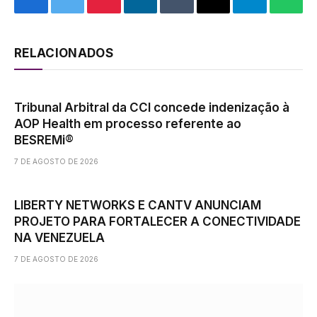
Facebook
Twitter
Pinterest
LinkedIn
Tumblr
Email
Telegram
What
RELACIONADOS
Tribunal Arbitral da CCI concede indenização à
AOP Health em processo referente ao
BESREMi®
7 DE AGOSTO DE 2026
LIBERTY NETWORKS E CANTV ANUNCIAM
PROJETO PARA FORTALECER A CONECTIVIDADE
NA VENEZUELA
7 DE AGOSTO DE 2026