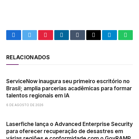
Facebook
Twitter
Pinterest
LinkedIn
Tumblr
Email
Telegram
What
RELACIONADOS
ServiceNow inaugura seu primeiro escritório no
Brasil; amplia parcerias acadêmicas para formar
talentos regionais em IA
6 DE AGOSTO DE 2026
Laserfiche lança o Advanced Enterprise Security
para oferecer recuperação de desastres em
várias regiões e conformidade com o GovRAMP