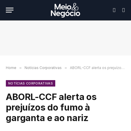
Home
»
Notícias Corporativas
»
ABORL-CCF alerta os prejuízos do fumo à garganta e ao nariz
NOTÍCIAS CORPORATIVAS
ABORL-CCF alerta os
prejuízos do fumo à
garganta e ao nariz