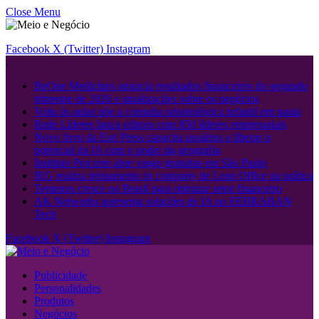
Close Menu
Facebook
X (Twitter)
Instagram
.
BeOne Medicines anuncia resultados financeiros do segundo
trimestre de 2026 e atualizações sobre os negócios
Volta às aulas põe a consulta odontológica infantil em pauta
Rede Líderes lança editora com 850 líderes empresariais
Novo livro da Esri Press capacita usuários a liberar o
potencial da IA ​​com o poder da geografia
Instituto Percorre abre vagas gratuitas em São Paulo
IEG realiza treinamento in company de Lean Office na prática
Temenos cresce no Brasil para otimizar setor financeiro
AK Networks apresenta soluções de IA no FEBRABAN
Tech
Facebook
X (Twitter)
Instagram
Publicidade
Personalidades
Produtos
Negócios