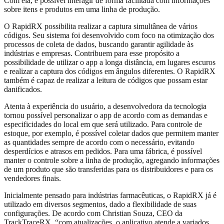
Com ela, é possível interagir de forma facilitada com informações
sobre itens e produtos em uma linha de produção.
O RapidRX possibilita realizar a captura simultânea de vários
códigos. Seu sistema foi desenvolvido com foco na otimização dos
processos de coleta de dados, buscando garantir agilidade às
indústrias e empresas. Contribuem para esse propósito a
possibilidade de utilizar o app a longa distância, em lugares escuros
e realizar a captura dos códigos em ângulos diferentes. O RapidRX
também é capaz de realizar a leitura de códigos que possam estar
danificados.
Atenta à experiência do usuário, a desenvolvedora da tecnologia
tornou possível personalizar o app de acordo com as demandas e
especificidades do local em que será utilizado. Para controle de
estoque, por exemplo, é possível coletar dados que permitem manter
as quantidades sempre de acordo com o necessário, evitando
desperdícios e atrasos em pedidos. Para uma fábrica, é possível
manter o controle sobre a linha de produção, agregando informações
de um produto que são transferidas para os distribuidores e para os
vendedores finais.
Inicialmente pensado para indústrias farmacêuticas, o RapidRX já é
utilizado em diversos segmentos, dado a flexibilidade de suas
configurações. De acordo com Christian Souza, CEO da
TrackTraceRX, “com atualizações, o aplicativo atende a variados