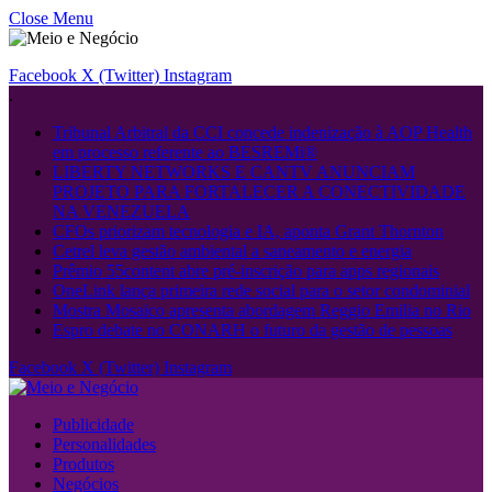
Close Menu
Facebook
X (Twitter)
Instagram
.
Tribunal Arbitral da CCI concede indenização à AOP Health
em processo referente ao BESREMi®
LIBERTY NETWORKS E CANTV ANUNCIAM
PROJETO PARA FORTALECER A CONECTIVIDADE
NA VENEZUELA
CFOs priorizam tecnologia e IA, aponta Grant Thornton
Cetrel leva gestão ambiental a saneamento e energia
Prêmio 55content abre pré-inscrição para apps regionais
OneLink lança primeira rede social para o setor condominial
Mostra Mosaico apresenta abordagem Reggio Emilia no Rio
Espro debate no CONARH o futuro da gestão de pessoas
Facebook
X (Twitter)
Instagram
Publicidade
Personalidades
Produtos
Negócios