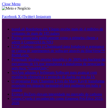
Close Menu
Facebook
X (Twitter)
Instagram
.
teamLab Borderless em Tóquio recebe mais de 4 milhões de
visitantes de mais de 185 países
Purina anunciada publicamente como a primeira cliente a
aderir à ConnectAI da NIQ
LTM colabora com a Chainguard para fortalecer a segurança
de cadeia de suprimentos de software através da BlueVerse™
RightLogic
Perpetuals divulga retorno hipotético de 380% em backtest do
mecanismo de IA que impulsiona a plataforma de negociação
sem risco “UpsideOnly”
NetApp adquire a JetStream Software para avançar com
resiliência cibernética e proteção de dados na era da IA
O programa Pink Changing Lives da Mary Kay® transforma
propósito em impacto mensurável para mulheres em todo o
mundo
Ecora e BeZero elevam integridade no mercado de carbono
Grupo Cyrela é reconhecido como Empresa Pró-Ética 2025-
2026