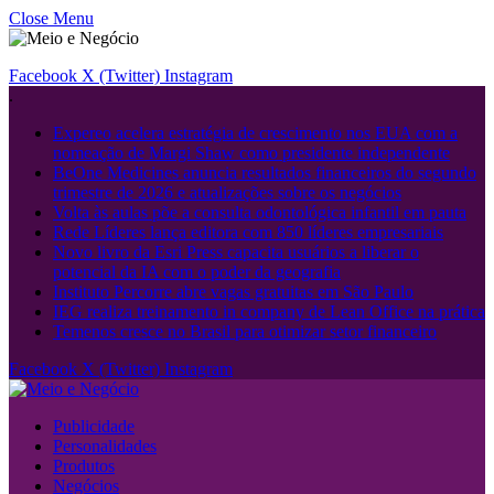
Close Menu
Facebook
X (Twitter)
Instagram
.
Expereo acelera estratégia de crescimento nos EUA com a
nomeação de Margi Shaw como presidente independente
BeOne Medicines anuncia resultados financeiros do segundo
trimestre de 2026 e atualizações sobre os negócios
Volta às aulas põe a consulta odontológica infantil em pauta
Rede Líderes lança editora com 850 líderes empresariais
Novo livro da Esri Press capacita usuários a liberar o
potencial da IA ​​com o poder da geografia
Instituto Percorre abre vagas gratuitas em São Paulo
IEG realiza treinamento in company de Lean Office na prática
Temenos cresce no Brasil para otimizar setor financeiro
Facebook
X (Twitter)
Instagram
Publicidade
Personalidades
Produtos
Negócios