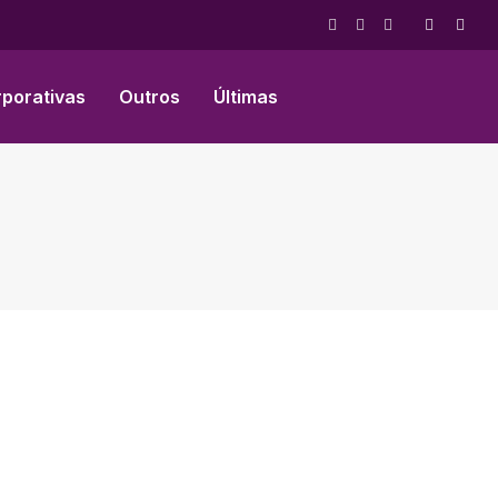
Facebook
X
Instagram
(Twitter)
rporativas
Outros
Últimas