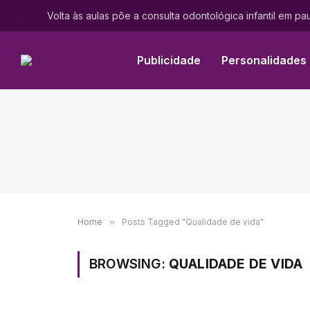
.
Volta às aulas põe a consulta odontológica infantil em pa
Publicidade
Personalidades
Home
»
Posts Tagged "Qualidade de vida"
BROWSING:
QUALIDADE DE VIDA