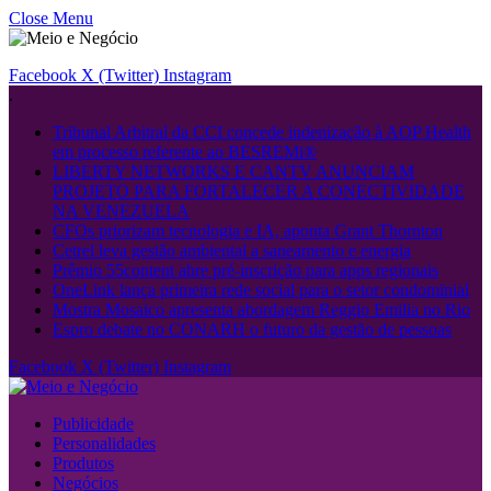
Close Menu
Facebook
X (Twitter)
Instagram
.
Tribunal Arbitral da CCI concede indenização à AOP Health
em processo referente ao BESREMi®
LIBERTY NETWORKS E CANTV ANUNCIAM
PROJETO PARA FORTALECER A CONECTIVIDADE
NA VENEZUELA
CFOs priorizam tecnologia e IA, aponta Grant Thornton
Cetrel leva gestão ambiental a saneamento e energia
Prêmio 55content abre pré-inscrição para apps regionais
OneLink lança primeira rede social para o setor condominial
Mostra Mosaico apresenta abordagem Reggio Emilia no Rio
Espro debate no CONARH o futuro da gestão de pessoas
Facebook
X (Twitter)
Instagram
Publicidade
Personalidades
Produtos
Negócios