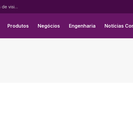
teamLab Borderless em Tóquio recebe mais de 4 milhões de visitantes de mais de 185 países
Produtos
Negócios
Engenharia
Notícias Co